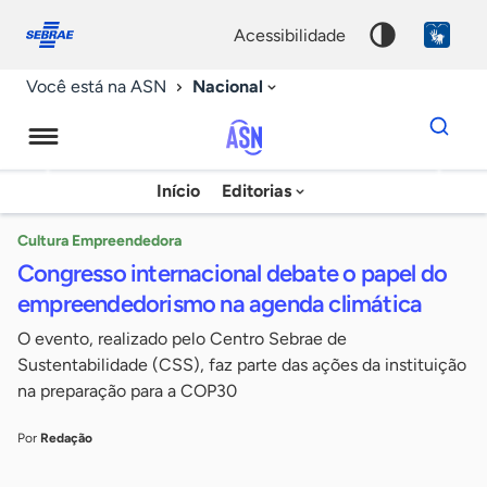
Fale
Acessibilidade
conosco
0
acessibilidade
9
Nacional
Você está na ASN
Dados
para
busca
Agência
Início
Editorias
Palavra
Sebrae
chave
de
Cultura Empreendedora
Congresso internacional debate o papel do
Notícias
empreendedorismo na agenda climática
O evento, realizado pelo Centro Sebrae de
Sustentabilidade (CSS), faz parte das ações da instituição
na preparação para a COP30
Por
Redação