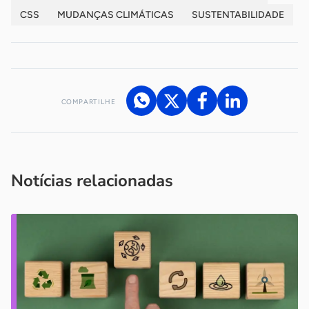
CSS
MUDANÇAS CLIMÁTICAS
SUSTENTABILIDADE
COMPARTILHE
Acesse nossos canais de atendimento
Ficou com alguma dúvida?
.
Se
você é um profissional da imprensa, entre em contato pelo
imprensa@sebrae.com.br
fale com a ASN em cada UF
ou
Notícias relacionadas