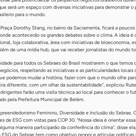
ue será um espaço com diversas iniciativas para demonstrar o 
ileiro para o mundo.
a Praça Dorothy Stang, no bairro da Sacramenta, ficará a poucos
onde acontecerão os grandes debates sobre o clima. A ideia é 
ional, loja colaborativa, área com iniciativas de bioeconomia, 
além de uma mídia hub, que vai receber jornalistas do mundo to
idade para todos os Sebraes do Brasil mostrarem o que temos 
ócios, respeitando as iniciativas e as particularidades locais
ue podemos mudar a história, fazer com que o mundo olhe para 
a diferente, com um olhar da sustentabilidade”, explicou Rub
 dirigentes farão uma visita técnica ao local para conhecer o fu
zado pela Prefeitura Municipal de Belém.
preendedorismo Feminino, Diversidade e Inclusão do Sebrae, 
es de ESG com vistas para COP 30. “Nossa ideia é orientar essa
lguma maneira participarão da conferência do clima”, disse ela
ESG do Sebrae tem como objetivo propor e articular políticas 