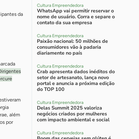
Cultura Empreendedora
WhatsApp vai permitir reservar o
cipantes da
nome de usuário. Corra e separe o
contato da sua empresa
Cultura Empreendedora
Paixão nacional: 50 milhões de
consumidores vão à padaria
diariamente no país
marcada
Cultura Empreendedora
Dirigentes
Crab apresenta dados inéditos do
setor de artesanato, lança novo
ercure
portal e anuncia a próxima edição
do TOP 100
 estiveram
Cultura Empreendedora
rgia
Delas Summit 2025 valoriza
negócios criados por mulheres
rae, além
com impacto ambiental e social
os por
Cultura Empreendedora
Boom das cervejas sem glúten é