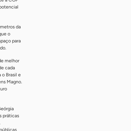
potencial
 metros da
que o
espaço para
do.
de melhor
 de cada
o Brasil e
ens Magno.
turo
Geórgia
s práticas
,
públicas