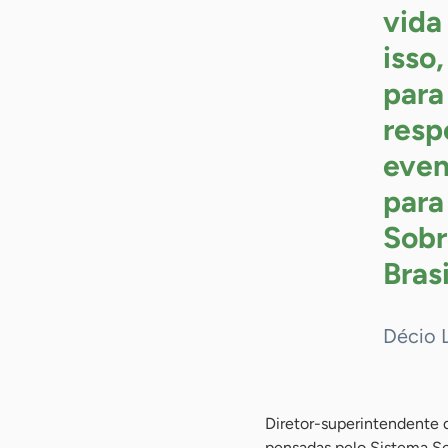
vida
isso
para
resp
even
para
Sobr
Brasi
Décio 
Diretor-superintendente 
pensadas pelo Sistema Se