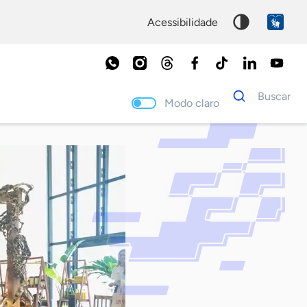
acessibilidade
Dados
Buscar
para
Modo claro
busca
Palavra
chave