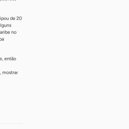
cipou de 20
alguns
aribe no
pa
e, então
, mostrar