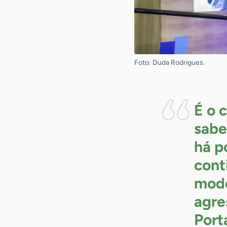
Foto: Duda Rodrigues.
É o 
sabe
há p
cont
mode
agre
Port