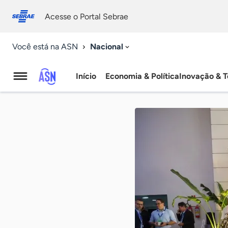
Fale
Acessibilidade
conosco
0
Acesse o Portal Sebrae
9
Nacional
Você está na ASN
Início
Economia & Política
Inovação & T
Agência
Sebrae
de
Notícias