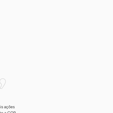
is ações
nte a COP