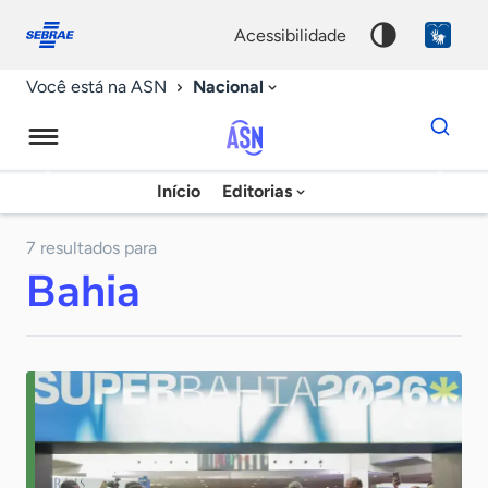
Fale
Acessibilidade
conosco
0
acessibilidade
9
Nacional
Você está na ASN
Dados
para
busca
Agência
Início
Editorias
Palavra
Sebrae
chave
de
7 resultados para
Bahia
Notícias