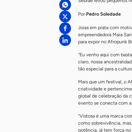
Sebrae levou pequenos ne
Por
Pedro Soledade
Joias em prata com motivo
empreendedora Maia Santo
para expor no Afropunk Br
“Eu venho aqui com bastan
claro, nossa ancestralida
tão especial para a cultu
Mais que um festival, o A
criatividade e pertencim
global de celebração da cu
evento se conecta com a
“Vistosa é uma marca com
como sobrevivência, mas
potência, já tem força n