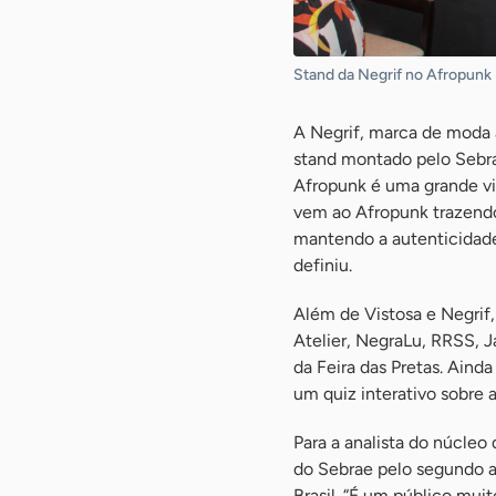
Stand da Negrif no Afropunk 
A Negrif, marca de moda 
stand montado pelo Sebrae
Afropunk é uma grande vi
vem ao Afropunk trazendo 
mantendo a autenticidade
definiu.
Além de Vistosa e Negrif
Atelier, NegraLu, RRSS, J
da Feira das Pretas. Aind
um quiz interativo sobre
Para a analista do núcleo
do Sebrae pelo segundo a
Brasil. “É um público mui