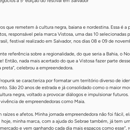
gócios à 5ª edição do festival em Salvador
s que remetem à cultura negra, baiana e nordestina. Essa é a 
s, responsável pela marca Vistosa, uma das 10 selecionadas 
asil, festival realizado em Salvador, nos dias 08 e 09 de novem
te referência sobre a regionalidade, do que seria a Bahia, o No
de! Então, nada mais acertado do que a Vistosa fazer parte de
ra preta”, celebrou a empreendedora.
fropunk se caracteriza por formatar um território diverso de ide
ento. São 20 anos de estrada e já consolidado como o maior m
ltura negra, voltado a provocar diálogos e impulsionar futuros. 
 vivência de empreendedoras como Maia.
 raízes e afetos. Minha jornada empreendedora não foi fácil, 
, hoje, minha marca, com a ajuda do Sebrae também, já tem u
o mercado e vem ganhando cada dia mais espaços como esse”, r