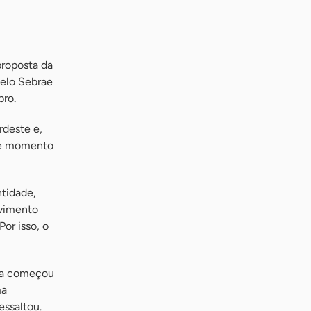
proposta da
pelo Sebrae
bro.
rdeste e,
sse momento
ntidade,
ovimento
Por isso, o
ela começou
ma
essaltou.