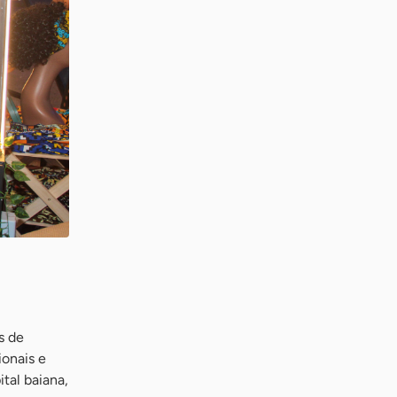
s de
ionais e
tal baiana,