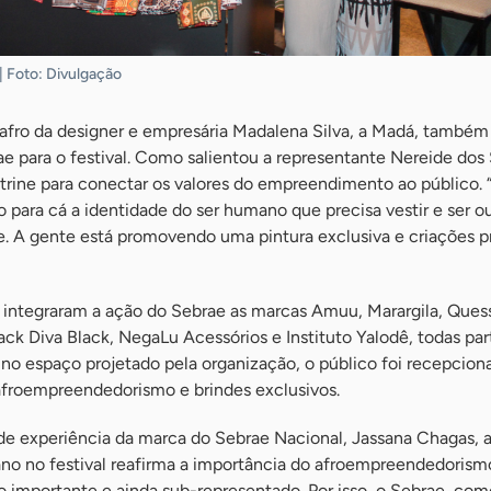
| Foto: Divulgação
afro da designer e empresária Madalena Silva, a Madá, também 
 para o festival. Como salientou a representante Nereide dos 
trine para conectar os valores do empreendimento ao público. 
para cá a identidade do ser humano que precisa vestir e ser o
. A gente está promovendo uma pintura exclusiva e criações pr
, integraram a ação do Sebrae as marcas Amuu, Marargila, Ques
ack Diva Black, NegaLu Acessórios e Instituto Yalodê, todas par
a no espaço projetado pela organização, o público foi recepcio
 afroempreendedorismo e brindes exclusivos.
 de experiência da marca do Sebrae Nacional, Jassana Chagas, 
no no festival reafirma a importância do afroempreendedorism
to importante e ainda sub-representado. Por isso, o Sebrae, co