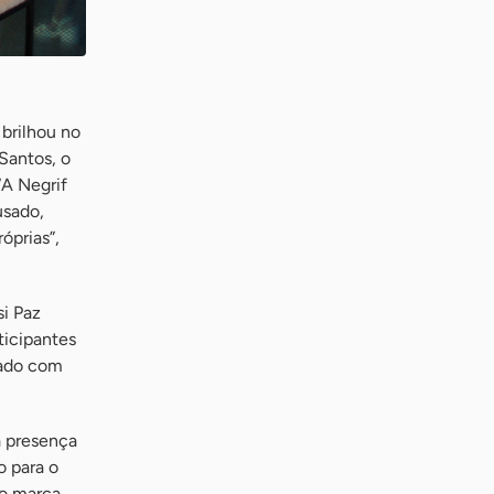
brilhou no
Santos, o
“A Negrif
usado,
óprias”,
si Paz
ticipantes
nado com
a presença
o para o
mo marca,