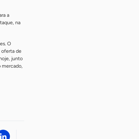
ara a
taque, na
es. O
 oferta de
oje, junto
o mercado,