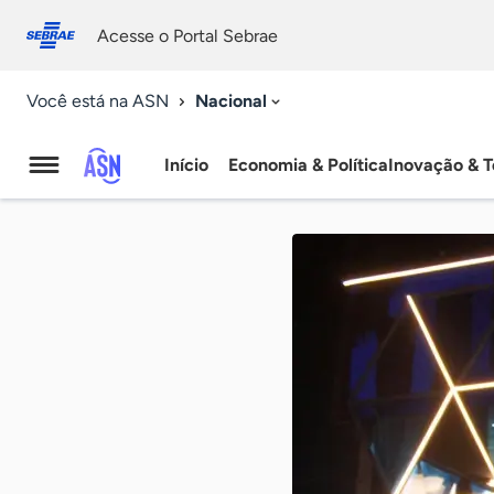
Fale
Acessibilidade
conosco
0
Acesse o Portal Sebrae
9
Nacional
Você está na ASN
Início
Economia & Política
Inovação & T
Agência
Sebrae
de
Notícias