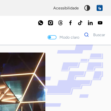
acessibilidade
Dados
Buscar
para
Modo claro
busca
Palavra
chave