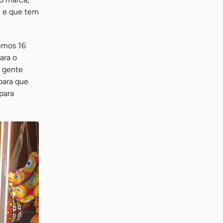
l e que tem
emos 16
ara o
a gente
para que
para