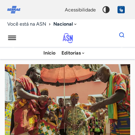
Fale
Acessibilidade
conosco
0
acessibilidade
9
Nacional
Você está na ASN
Dados
para
busca
Agência
Início
Editorias
Palavra
Sebrae
chave
de
Notícias