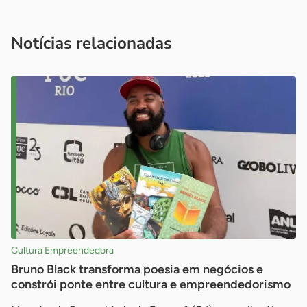
Acesse nossos canais de atendimento
Ficou com alguma dúvida?
.
Se
você é um profissional da imprensa, entre em contato pelo
imprensa@sebrae.com.br
fale com a ASN em cada UF
ou
Notícias relacionadas
Cultura Empreendedora
Bruno Black transforma poesia em negócios e
constrói ponte entre cultura e empreendedorismo