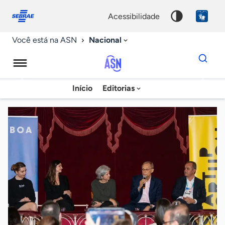
Fale
Acessibilidade
conosco
0
acessibilidade
9
Nacional
Você está na ASN
Dados
para
busca
Agência
Início
Editorias
Palavra
Sebrae
chave
de
Notícias