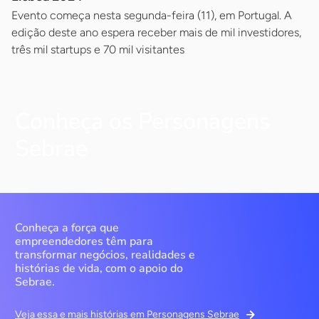
Evento começa nesta segunda-feira (11), em Portugal. A
edição deste ano espera receber mais de mil investidores,
três mil startups e 70 mil visitantes
Conheça os Personagens
Sebrae
Conheça a força que
empreendedores têm para
transformar negócios, realidades e
histórias de vida, com o apoio do
Sebrae.
Veja essa e mais histórias em Personagens Sebrae