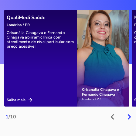
QualiMedi Saúde
Londrina / PR
P
Crisanália Cinagava e Fernando
Cinagava abriram clínica com
atendimento de nível particular com
preço acessível
Crisanália Cinagava e
Fernando Cinagava
Londrina / PR
Saiba mais
1
/10