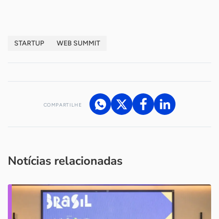
STARTUP
WEB SUMMIT
COMPARTILHE
Acesse nossos canais de atendimento
Ficou com alguma dúvida?
.
Se
você é um profissional da imprensa, entre em contato pelo
imprensa@sebrae.com.br
fale com a ASN em cada UF
ou
Notícias relacionadas