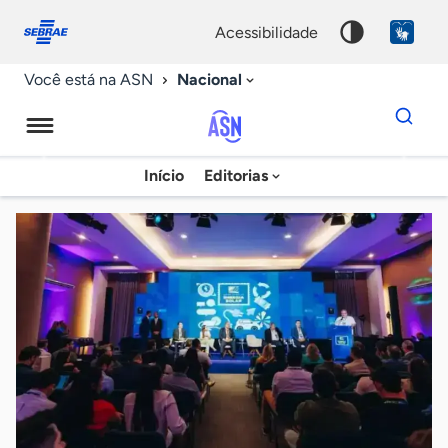
Fale
Acessibilidade
conosco
0
acessibilidade
9
Nacional
Você está na ASN
Dados
para
busca
Agência
Início
Editorias
Palavra
Sebrae
chave
de
Notícias