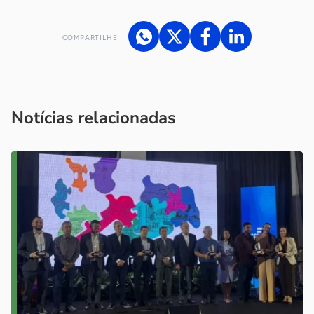
COMPARTILHE
Acesse nossos canais de atendimento
Ficou com alguma dúvida?
.
Se
você é um profissional da imprensa, entre em contato pelo
imprensa@sebrae.com.br
fale com a ASN em cada UF
ou
Notícias relacionadas