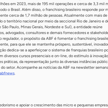
ilhões em 2023, mais de 195 mil operações e cerca de 3,3 mil 
odo o Brasil. Além disso, o franchising brasileiro responde por 
ente cerca de 1,7 milhão de pessoas. Atualmente com mais de
o o território nacional por meio da seccional Rio de Janeiro e d
e São Paulo, Minas Gerais, Nordeste e Sul), a entidade reúne
os, advogados, consultores e demais fornecedores e stakehold
 regulador, o propósito da ABF é fomentar o franchising brasile
ente, para que ele se mantenha próspero, sustentável, inovador,
ação dedica-se a aperfeiçoar o sistema de franquias brasileiro p
 diversos cursos presenciais e on-line, do estímulo à inovação
 práticas, da representação junto às diversas instâncias públic
s do setor. Acompanhe as notícias da ABF na newsletter semana
/abfnews
.
dorismo e apoiar o crescimento das micro e pequenas empresa