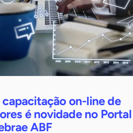
a capacitação on-line de
ores é novidade no Portal
Sebrae ABF