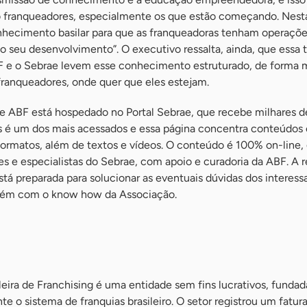
o franqueadores, especialmente os que estão começando. Nest
nhecimento basilar para que as franqueadoras tenham operações
o seu desenvolvimento”. O executivo ressalta, ainda, que essa t
 ABF e o Sebrae levem esse conhecimento estruturado, de forma 
franqueadores, onde quer que eles estejam.
 e ABF está hospedado no Portal Sebrae, que recebe milhares de
s é um dos mais acessados e essa página concentra conteúdos 
ormatos, além de textos e vídeos. O conteúdo é 100% on-line, 
es e especialistas do Sebrae, com apoio e curadoria da ABF. A 
tá preparada para solucionar as eventuais dúvidas dos interes
bém com o know how da Associação.
eira de Franchising é uma entidade sem fins lucrativos, funda
te o sistema de franquias brasileiro. O setor registrou um fatu