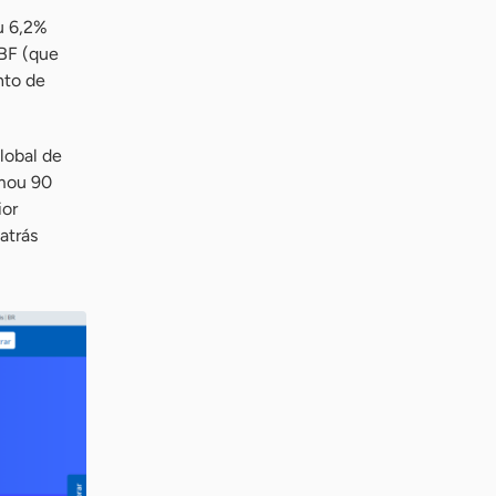
u 6,2%
ABF (que
nto de
lobal de
omou 90
ior
atrás