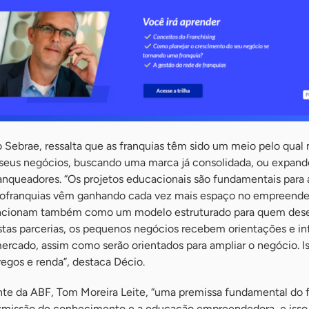
 Sebrae, ressalta que as franquias têm sido um meio pelo qual
seus negócios, buscando uma marca já consolidada, ou expan
anqueadores. “Os projetos educacionais são fundamentais para 
ofranquias vêm ganhando cada vez mais espaço no empreende
funcionam também como um modelo estruturado para quem des
tas parcerias, os pequenos negócios recebem orientações e i
rcado, assim como serão orientados para ampliar o negócio. Is
egos e renda”, destaca Décio.
te da ABF, Tom Moreira Leite, “uma premissa fundamental do f
ansmissão de conhecimento e a educação empreendedora, e isso