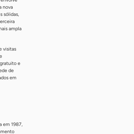
a nova
 sólidas,
erceira
mais ampla
 visitas
e
gratuito e
rede de
sados em
da em 1987,
ramento