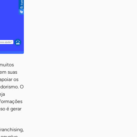
 muitos
dem suas
apoiar os
dorismo. O
eja
nformações
so é gerar
ranchising,
 envolve