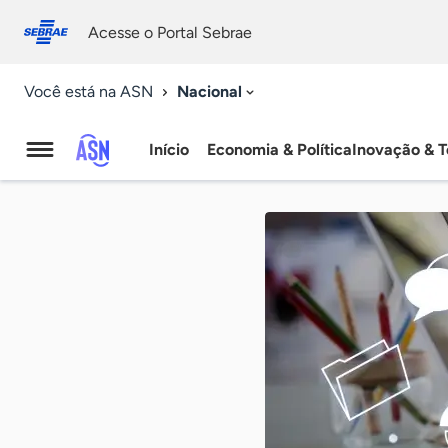
Fale
Acessibilidade
conosco
0
Acesse o Portal Sebrae
9
Nacional
Você está na ASN
Início
Economia & Política
Inovação & T
Agência
Sebrae
de
Notícias