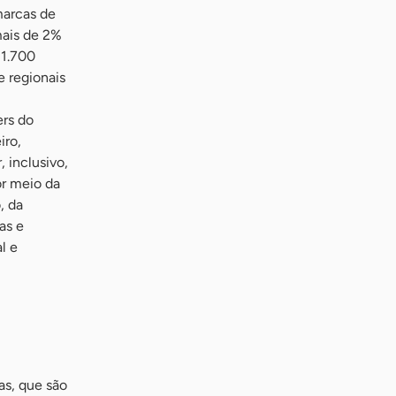
marcas de
mais de 2%
 1.700
e regionais
ers do
iro,
 inclusivo,
or meio da
, da
as e
l e
s, que são