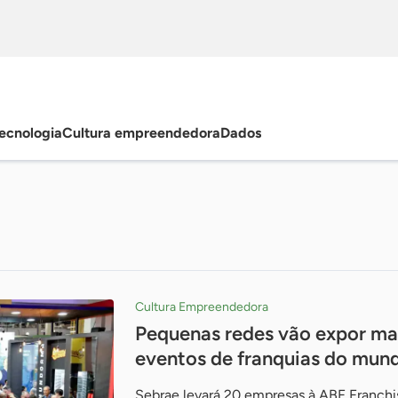
ecnologia
Cultura empreendedora
Dados
Cultura Empreendedora
Pequenas redes vão expor ma
eventos de franquias do mun
Sebrae levará 20 empresas à ABF Franchi