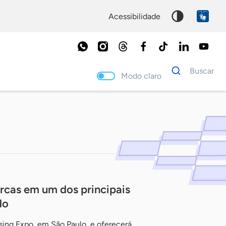
acessibilidade
Dados
Buscar
para
Modo claro
busca
Palavra
chave
rcas em um dos principais
do
sing Expo, em São Paulo, e oferecerá