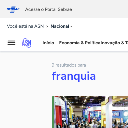
Fale
Acessibilidade
conosco
0
Acesse o Portal Sebrae
9
Nacional
Você está na ASN
Início
Economia & Política
Inovação & T
Agência
Sebrae
9 resultados para
de
franquia
Notícias