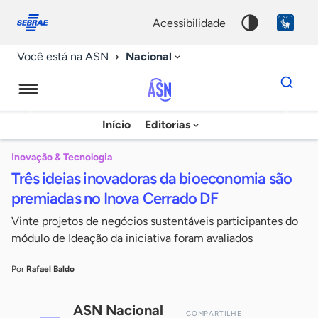
Fale
Acessibilidade
conosco
0
acessibilidade
9
Nacional
Você está na ASN
Dados
para
busca
Agência
Início
Editorias
Palavra
Sebrae
chave
de
Inovação & Tecnologia
Três ideias inovadoras da bioeconomia são
Notícias
premiadas no Inova Cerrado DF
Vinte projetos de negócios sustentáveis participantes do
módulo de Ideação da iniciativa foram avaliados
Por
Rafael Baldo
ASN Nacional
COMPARTILHE