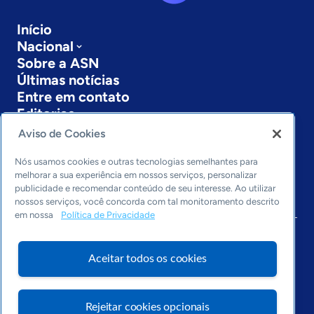
Início
Nacional
Sobre a ASN
Últimas notícias
Entre em contato
Editorias
Aviso de Cookies
Economia & Política
Inovação & Tecnologia
Nós usamos cookies e outras tecnologias semelhantes para
Cultura empreendedora
melhorar a sua experiência em nossos serviços, personalizar
publicidade e recomendar conteúdo de seu interesse. Ao utilizar
Dados
nossos serviços, você concorda com tal monitoramento descrito
Arquivo
em nossa
Política de Privacidade
Aceitar todos os cookies
Rejeitar cookies opcionais