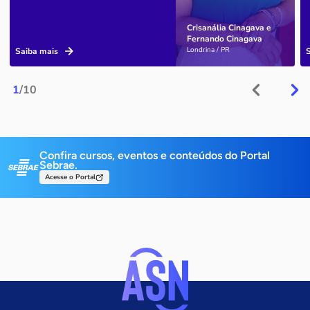
Crisanália Cinagava e
Fernando Cinagava
Londrina / PR
Saiba mais
1
/10
Confira cursos, eventos e conteúdos do Portal
Sebrae.
Acesse o Portal