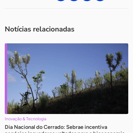
Acesse nossos canais de atendimento
Ficou com alguma dúvida?
.
Se
você é um profissional da imprensa, entre em contato pelo
imprensa@sebrae.com.br
fale com a ASN em cada UF
ou
Notícias relacionadas
Inovação & Tecnologia
Dia Nacional do Cerrado: Sebrae incentiva