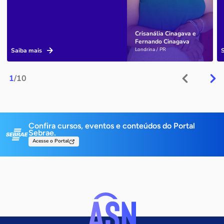
Crisanália Cinagava e
Fernando Cinagava
Londrina / PR
Saiba mais
1
/10
Confira cursos, eventos e conteúdos do Portal
Sebrae.
Acesse o Portal