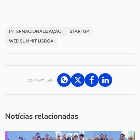
INTERNACIONALIZAÇÃO
STARTUP
WEB SUMMIT LISBOA
COMPARTILHE
Acesse nossos canais de atendimento
Ficou com alguma dúvida?
.
Se
você é um profissional da imprensa, entre em contato pelo
imprensa@sebrae.com.br
fale com a ASN em cada UF
ou
Notícias relacionadas