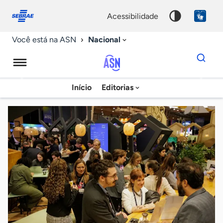
Fale
Acessibilidade
conosco
0
acessibilidade
9
Nacional
Você está na ASN
Dados
para
busca
Agência
Início
Editorias
Palavra
Sebrae
chave
de
Notícias