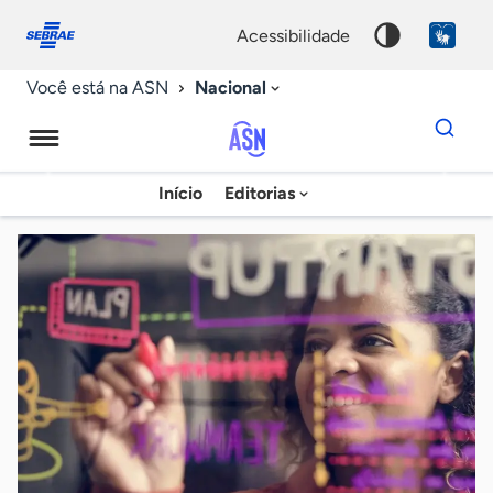
Fale
Acessibilidade
conosco
0
acessibilidade
9
Nacional
Você está na ASN
Dados
para
busca
Agência
Início
Editorias
Palavra
Sebrae
chave
de
Notícias