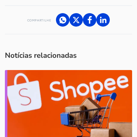
COMPARTILHE
Acesse nossos canais de atendimento
Ficou com alguma dúvida?
.
Se
você é um profissional da imprensa, entre em contato pelo
imprensa@sebrae.com.br
fale com a ASN em cada UF
ou
Notícias relacionadas