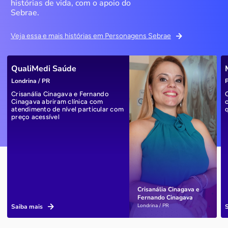
histórias de vida, com o apoio do
Sebrae.
Veja essa e mais histórias em Personagens Sebrae
QualiMedi Saúde
Londrina / PR
P
Crisanália Cinagava e Fernando
Cinagava abriram clínica com
atendimento de nível particular com
preço acessível
Crisanália Cinagava e
Fernando Cinagava
Londrina / PR
Saiba mais