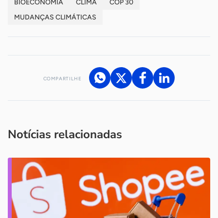
BIOECONOMIA
CLIMA
COP 30
MUDANÇAS CLIMÁTICAS
COMPARTILHE
Acesse nossos canais de atendimento
Ficou com alguma dúvida?
.
Se
você é um profissional da imprensa, entre em contato pelo
imprensa@sebrae.com.br
fale com a ASN em cada UF
ou
Notícias relacionadas