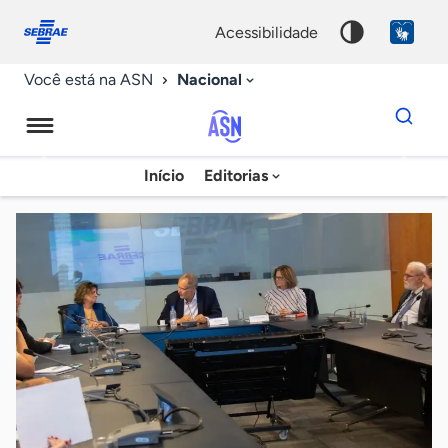
Fale
Acessibilidade
conosco
0
acessibilidade
9
Nacional
Você está na ASN
Dados
para
busca
Agência
Início
Editorias
Palavra
Sebrae
chave
de
Notícias