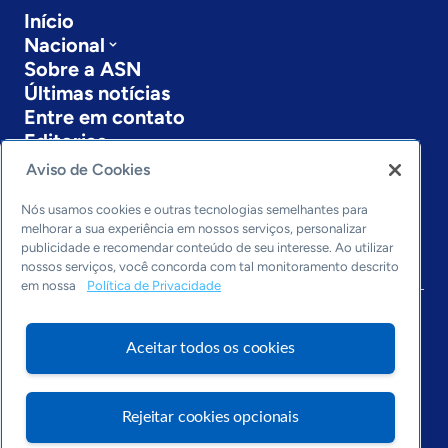
Início
Nacional
Sobre a ASN
Últimas notícias
Entre em contato
Editorias
Aviso de Cookies
Economia & Política
Inovação & Tecnologia
Nós usamos cookies e outras tecnologias semelhantes para
Cultura empreendedora
melhorar a sua experiência em nossos serviços, personalizar
publicidade e recomendar conteúdo de seu interesse. Ao utilizar
Dados
nossos serviços, você concorda com tal monitoramento descrito
Arquivo
em nossa
Política de Privacidade
Aceitar todos os cookies
Rejeitar cookies opcionais