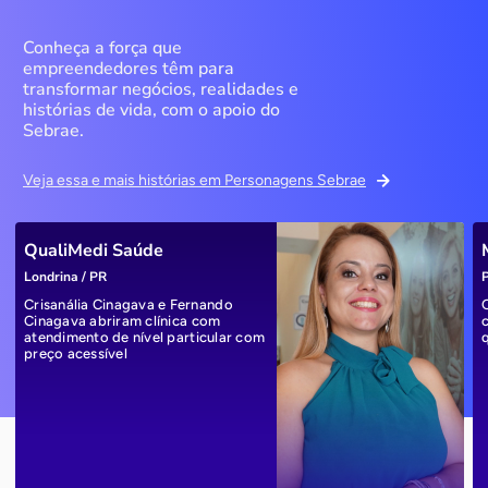
Conheça a força que
empreendedores têm para
transformar negócios, realidades e
histórias de vida, com o apoio do
Sebrae.
Veja essa e mais histórias em Personagens Sebrae
QualiMedi Saúde
Londrina / PR
P
Crisanália Cinagava e Fernando
Cinagava abriram clínica com
atendimento de nível particular com
preço acessível