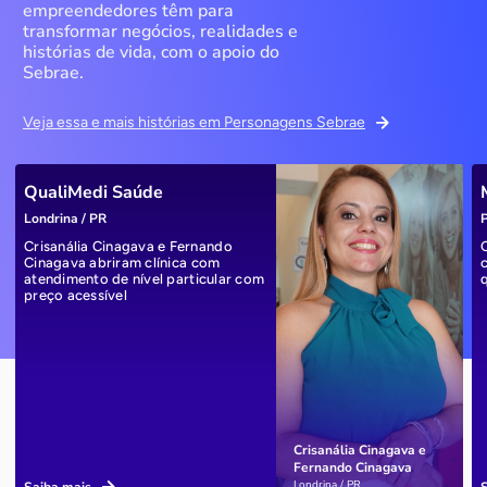
empreendedores têm para
transformar negócios, realidades e
histórias de vida, com o apoio do
Sebrae.
Veja essa e mais histórias em Personagens Sebrae
QualiMedi Saúde
Londrina / PR
P
Crisanália Cinagava e Fernando
Cinagava abriram clínica com
atendimento de nível particular com
preço acessível
Crisanália Cinagava e
Fernando Cinagava
Londrina / PR