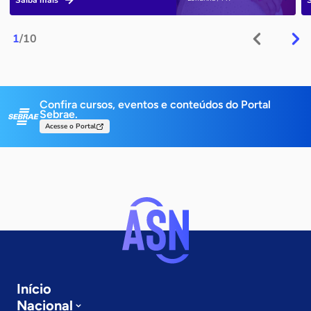
Saiba mais
1
/10
Confira cursos, eventos e conteúdos do Portal
Sebrae.
Acesse o Portal
Início
Nacional