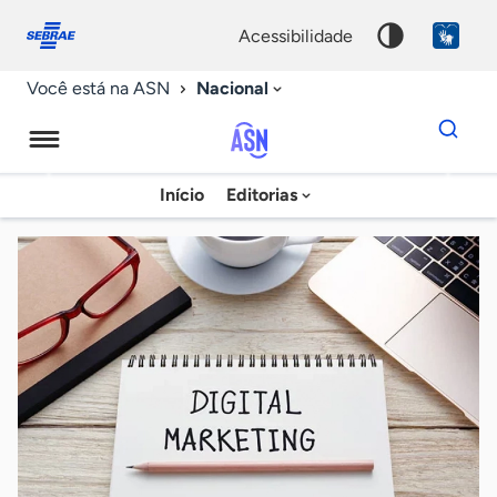
Fale
Acessibilidade
conosco
0
acessibilidade
9
Nacional
Você está na ASN
Dados
para
busca
Agência
Início
Editorias
Palavra
Sebrae
chave
de
Notícias