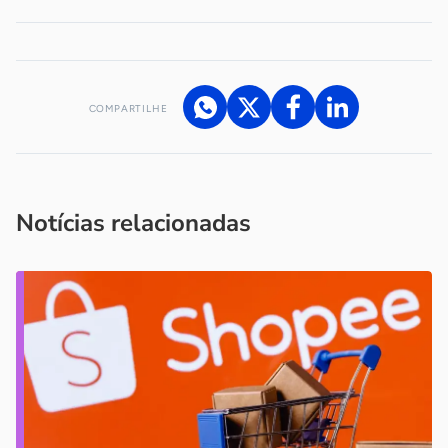
COMPARTILHE
Acesse nossos canais de atendimento
Ficou com alguma dúvida?
.
Se
você é um profissional da imprensa, entre em contato pelo
imprensa@sebrae.com.br
fale com a ASN em cada UF
ou
Notícias relacionadas