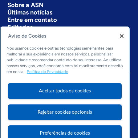
Sobre a ASN
Últimas notícias
Entre em contato
Editorias
Aviso de Cookies
Economia & Política
Inovação & Tecnologia
Nós usamos cookies e outras tecnologias semelhantes para
Cultura empreendedora
melhorar a sua experiência em nossos serviços, personalizar
publicidade e recomendar conteúdo de seu interesse. Ao utilizar
Dados
nossos serviços, você concorda com tal monitoramento descrito
Arquivo
em nossa
Política de Privacidade
Aceitar todos os cookies
Rejeitar cookies opcionais
Preferências de cookies
Visite o Portal Sebrae