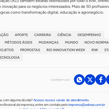
vação (ALI) também estarão distribuídos por todo o RIW, ofere
m inovação para os negócios interessados. Mais de 50 profission
tégicas como transformação digital, educação e agronegócio.
AÇÃO
APORTE
CARREIRA
CIÊNCIA
DESEMPENHO
MÉTODOS ÁGEIS
MUDANÇAS
MUNDO
NOVO NORMA
ROJETOS
PROPOSTAS
RIO INNOVATION WEEK
RIW
ST
ECNOLOGIA
COMPARTILHE
Acesse nossos canais de atendimento
ou com alguma dúvida?
.
imprensa@sebrae.com.br
rofissional da imprensa, entre em contato pelo