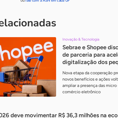
fale com a ASN em cada UF
ou
relacionadas
Inovação & Tecnologia
Sebrae e Shopee dis
de parceria para acel
digitalização dos pe
Nova etapa da cooperação pr
novos benefícios e ações vol
ampliar a presença das micr
comércio eletrônico
026 deve movimentar R$ 36,3 milhões na ec