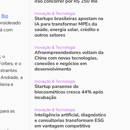
irão concorrer por R$ 250 mil
Inovação & Tecnologia
a
Rio
Startups brasileiras apostam na
onsiderado
IA para transformar MPEs da
saúde, energia solar, crédito e
rá com
outros setores
Inovação & Tecnologia
Afroempreendedores voltam da
; o
China com novas tecnologias,
conexões e negócios em
Forbes; e o
desenvolvimento
estrantes
 Andrade, a
Inovação & Tecnologia
leira e
Startup paraense de
biocosméticos cresce 44% após
incubação
Inovação & Tecnologia
para as
Inteligência artificial, diagnóstico
e consultorias transformam ESG
em vantagem competitiva