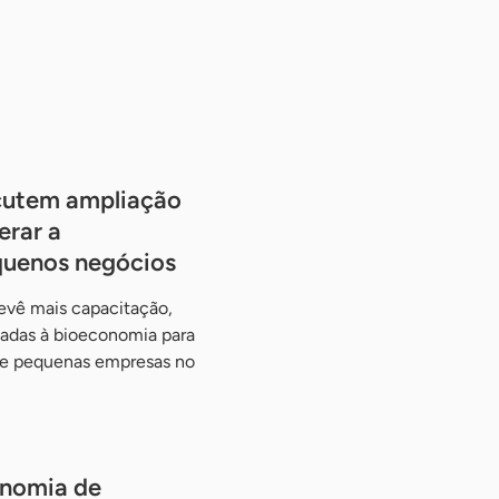
cutem ampliação
erar a
quenos negócios
evê mais capacitação,
tadas à bioeconomia para
o e pequenas empresas no
onomia de