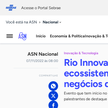
Fale
Acessibilidade
conosco
0
Acesse o Portal Sebrae
9
Nacional
Você está na ASN
Início
Economia & Política
Inovação & T
Agência
Sebrae
ASN Nacional
Inovação & Tecnologia
de
Rio Innov
07/11/2022 às 08:00
Notícias
ecossistem
COMPARTILHE
negócios 
Evento que tem início no 
palestrantes de destaque 