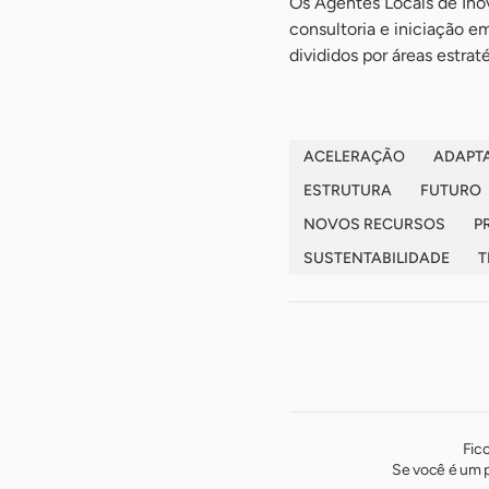
Os Agentes Locais de Ino
consultoria e iniciação e
divididos por áreas estra
ACELERAÇÃO
ADAPT
ESTRUTURA
FUTURO
NOVOS RECURSOS
P
SUSTENTABILIDADE
T
Fic
Se você é um p