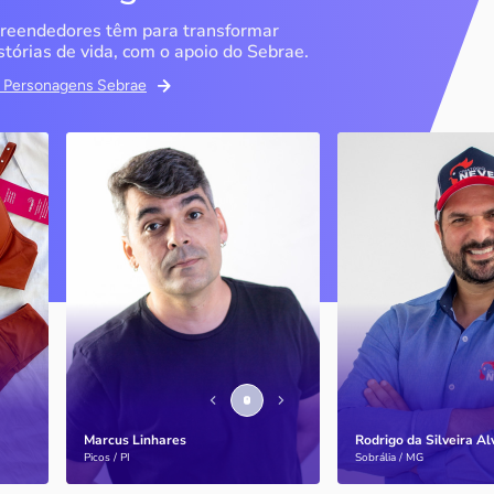
reendedores têm para transformar
stórias de vida, com o apoio do Sebrae.
em Personagens Sebrae
ma
Bipp Tecnologia
Criatório Neve
Picos / PI
Sobrália / MG
Marcus Linhares
História
transformou a tese do
doutorado em negócio
Marcus Linhares
Rodrigo da Silveira A
Saiba mais
Saiba mais
Picos / PI
Sobrália / MG