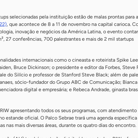
ups selecionadas pela instituição estão de malas prontas para 
22)
, que acontece de 8 a 11 de novembro na capital carioca. C
ologia, inovação e negócios da América Latina, o evento conta
², 27 conferências, 700 palestrantes e mais de 2 mil startups
lidades internacionais como o cineasta e roteirista Spike Lee
aiden, Bruce Dickinson; o presidente e editor da Forbes, Steve 
le do Silício e professor de Stanford Steve Black; além de pal
anaes, sócio-fundador do Grupo ABC de Comunicação; Bianca
uenciadora digital e empresária; e Rebeca Andrade, ginasta brasi
RIW apresentando todos os seus programas, com atendimento
no estande oficial. O Palco Sebrae trará uma agenda específica 
 nas mais diversas áreas, durante os quatro dias do encontro.