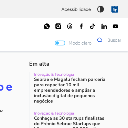
acessibilidade
Dados
Buscar
para
Modo claro
busca
Palavra
chave
Em alta
Inovação & Tecnologia
Sebrae e Magalu fecham parceria
o e
para capacitar 10 mil
empreendedores e ampliar a
inclusão digital de pequenos
negócios
az
Inovação & Tecnologia
Conheça as 30 startups finalistas
do Prêmio Sebrae Startups que