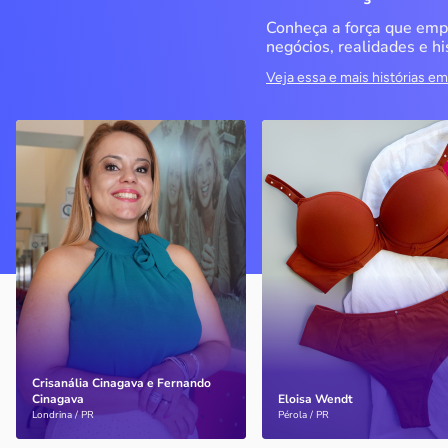
Conheça a força que emp
negócios, realidades e hi
Veja essa e mais histórias 
QualiMedi Saúde
Miragem Moda Ínti
Londrina / PR
Pérola / PR
Crisanália Cinagava e
Com o apoio do Sebrae, a
Fernando Cinagava abriram
empresa cresceu e
clínica com atendimento de
atualmente conta com
nível particular com preço
quatro lojas
acessível
Crisanália Cinagava e Fernando
Cinagava
Eloisa Wendt
Saiba mais
Saiba mais
Londrina / PR
Pérola / PR