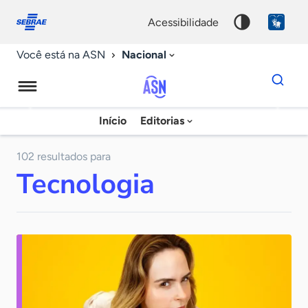
Fale
Acessibilidade
conosco
0
acessibilidade
9
Nacional
Você está na ASN
Dados
para
busca
Agência
Início
Editorias
Palavra
Sebrae
chave
de
102 resultados para
Tecnologia
Notícias