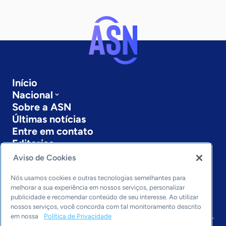
Início
Nacional
Sobre a ASN
Últimas notícias
Entre em contato
Editorias
Aviso de Cookies
Economia & Política
Inovação & Tecnologia
Nós usamos cookies e outras tecnologias semelhantes para
Cultura empreendedora
melhorar a sua experiência em nossos serviços, personalizar
publicidade e recomendar conteúdo de seu interesse. Ao utilizar
Dados
nossos serviços, você concorda com tal monitoramento descrito
Arquivo
em nossa
Política de Privacidade