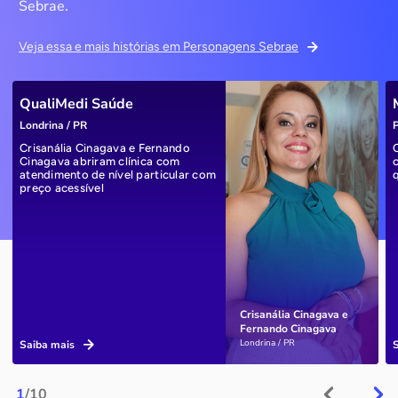
Sebrae.
Veja essa e mais histórias em Personagens Sebrae
QualiMedi Saúde
Londrina / PR
P
Crisanália Cinagava e Fernando
Cinagava abriram clínica com
atendimento de nível particular com
preço acessível
Crisanália Cinagava e
Fernando Cinagava
Londrina / PR
Saiba mais
1
/10