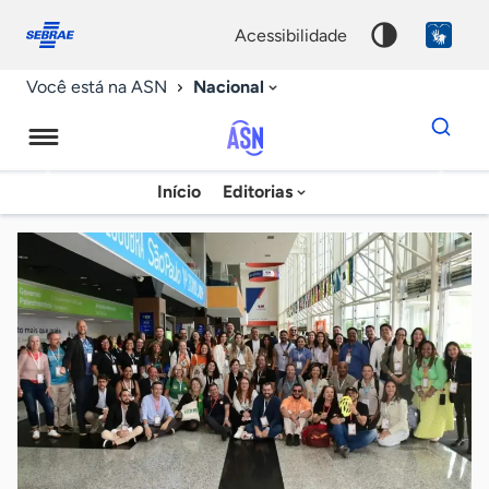
Fale
Acessibilidade
conosco
0
acessibilidade
9
Nacional
Você está na ASN
Dados
para
busca
Agência
Início
Editorias
Palavra
Sebrae
chave
de
Notícias