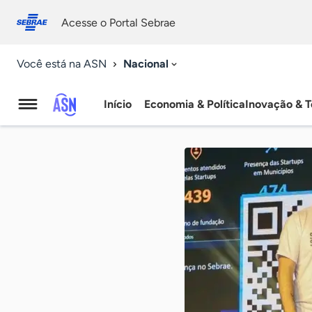
Fale
Acessibilidade
conosco
0
Acesse o Portal Sebrae
9
Nacional
Você está na ASN
Início
Economia & Política
Inovação & T
Agência
Sebrae
de
Notícias