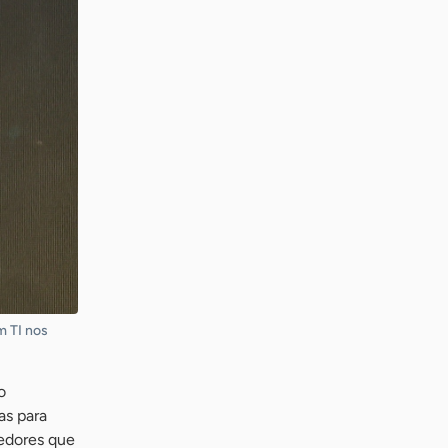
m TI nos
o
as para
edores que