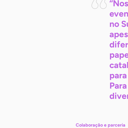
“Nos
even
no S
apes
dife
pape
cata
para
Para
dive
Colaboração e parceria