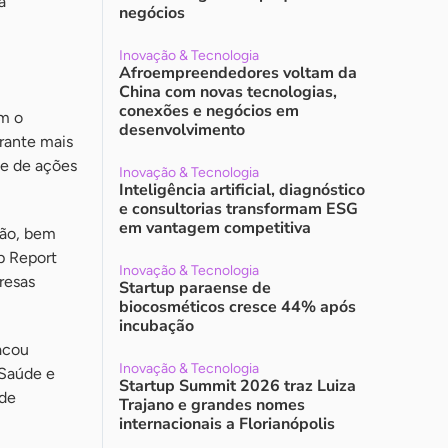
a
negócios
Inovação & Tecnologia
Afroempreendedores voltam da
China com novas tecnologias,
conexões e negócios em
m o
desenvolvimento
urante mais
ie de ações
Inovação & Tecnologia
Inteligência artificial, diagnóstico
e consultorias transformam ESG
em vantagem competitiva
ção, bem
p Report
Inovação & Tecnologia
resas
Startup paraense de
biocosméticos cresce 44% após
incubação
acou
Inovação & Tecnologia
 Saúde e
Startup Summit 2026 traz Luiza
 de
Trajano e grandes nomes
internacionais a Florianópolis