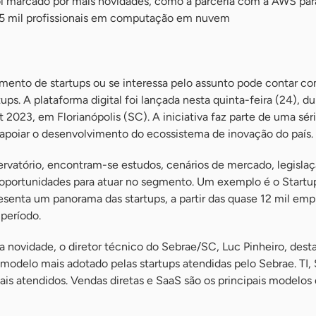
i marcado por mais novidades, como a parceria com a AWS par
25 mil profissionais em computação em nuvem
nto de startups ou se interessa pelo assunto pode contar co
ups. A plataforma digital foi lançada nesta quinta-feira (24), d
2023, em Florianópolis (SC). A iniciativa faz parte de uma sér
 apoiar o desenvolvimento do ecossistema de inovação do país.
rvatório, encontram-se estudos, cenários de mercado, legisla
oportunidades para atuar no segmento. Um exemplo é o Startu
senta um panorama das startups, a partir das quase 12 mil emp
período.
a novidade, o diretor técnico do Sebrae/SC, Luc Pinheiro, dest
modelo mais adotado pelas startups atendidas pelo Sebrae. TI,
is atendidos. Vendas diretas e SaaS são os principais modelos