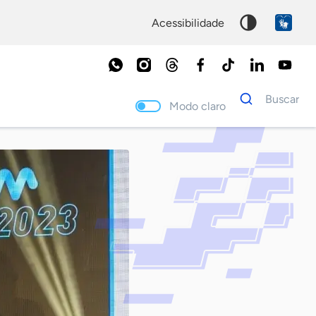
acessibilidade
Dados
Buscar
para
Modo claro
busca
Palavra
chave