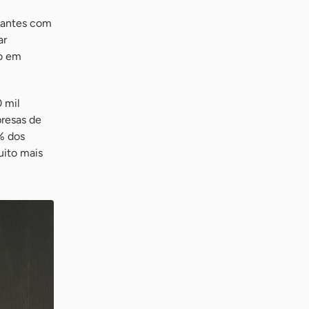
tantes com
ar
ão em
 mil
presas de
% dos
uito mais