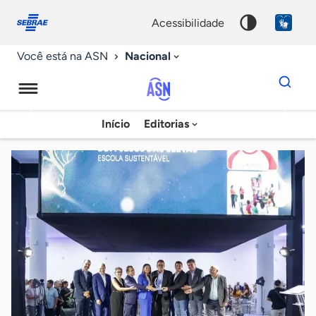
Fale
Acessibilidade
conosco
0
acessibilidade
9
Nacional
Você está na ASN
Dados
para
busca
Agência
Início
Editorias
Palavra
Sebrae
chave
de
Notícias