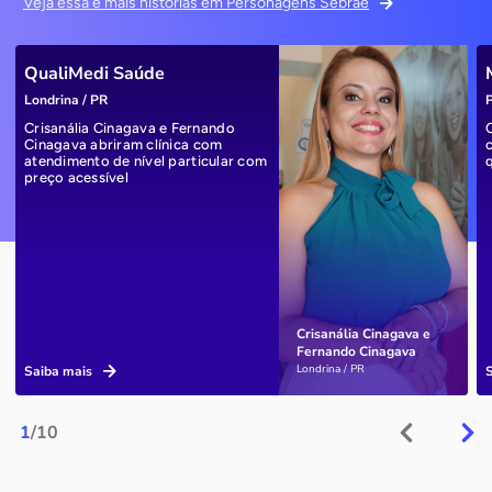
Veja essa e mais histórias em Personagens Sebrae
QualiMedi Saúde
Londrina / PR
P
Crisanália Cinagava e Fernando
Cinagava abriram clínica com
atendimento de nível particular com
preço acessível
Crisanália Cinagava e
Fernando Cinagava
Londrina / PR
Saiba mais
1
/10