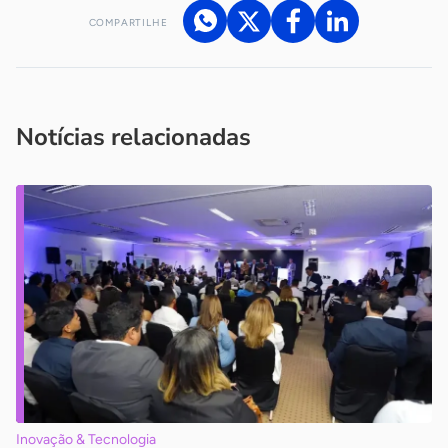
COMPARTILHE
Acesse nossos canais de atendimento
Ficou com alguma dúvida?
.
Se
você é um profissional da imprensa, entre em contato pelo
imprensa@sebrae.com.br
fale com a ASN em cada UF
ou
Notícias relacionadas
Inovação & Tecnologia