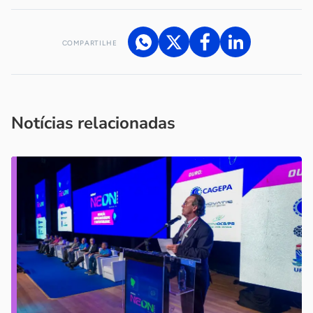
COMPARTILHE
Acesse nossos canais de atendimento
Ficou com alguma dúvida?
.
Se
você é um profissional da imprensa, entre em contato pelo
imprensa@sebrae.com.br
fale com a ASN em cada UF
ou
Notícias relacionadas