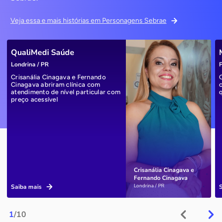
Veja essa e mais histórias em Personagens Sebrae
QualiMedi Saúde
Londrina / PR
P
Crisanália Cinagava e Fernando
Cinagava abriram clínica com
atendimento de nível particular com
preço acessível
Crisanália Cinagava e
Fernando Cinagava
Londrina / PR
Saiba mais
1
/10