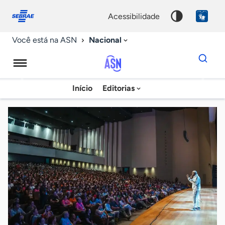
Fale
Acessibilidade
conosco
0
acessibilidade
9
Nacional
Você está na ASN
Dados
para
busca
Agência
Início
Editorias
Palavra
Sebrae
chave
de
Notícias