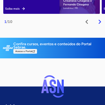
Crisanália Cinagava e
Fernando Cinagava
Londrina / PR
Saiba mais
1
/10
Confira cursos, eventos e conteúdos do Portal
Sebrae.
Acesse o Portal