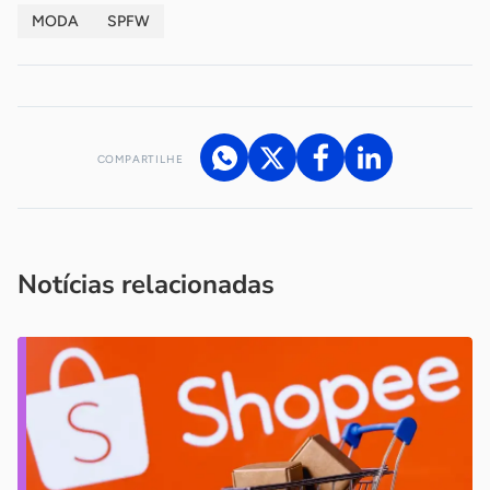
MODA
SPFW
COMPARTILHE
Acesse nossos canais de atendimento
Ficou com alguma dúvida?
.
Se
você é um profissional da imprensa, entre em contato pelo
imprensa@sebrae.com.br
fale com a ASN em cada UF
ou
Notícias relacionadas