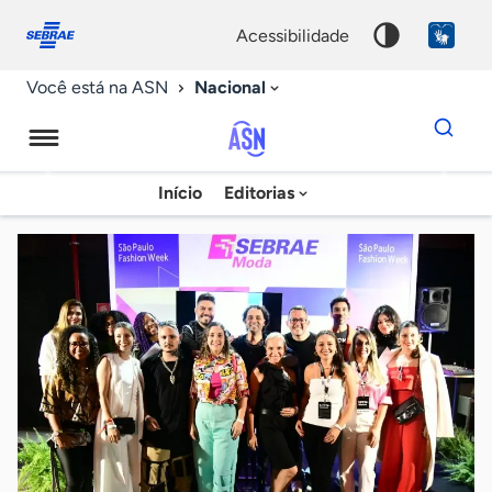
Fale
Acessibilidade
conosco
0
acessibilidade
9
Nacional
Você está na ASN
Dados
para
busca
Agência
Início
Editorias
Palavra
Sebrae
chave
de
Notícias