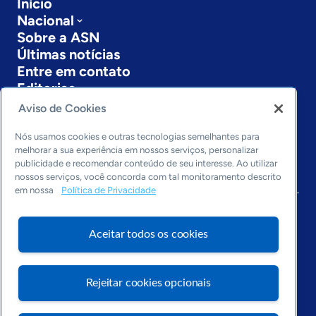
Início
Nacional
Sobre a ASN
Últimas notícias
Entre em contato
Editorias
Aviso de Cookies
Economia & Política
Inovação & Tecnologia
Nós usamos cookies e outras tecnologias semelhantes para
Cultura empreendedora
melhorar a sua experiência em nossos serviços, personalizar
publicidade e recomendar conteúdo de seu interesse. Ao utilizar
Dados
nossos serviços, você concorda com tal monitoramento descrito
Arquivo
em nossa
Política de Privacidade
Aceitar todos os cookies
Rejeitar cookies opcionais