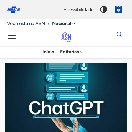
Fale
Acessibilidade
conosco
0
acessibilidade
9
Nacional
Você está na ASN
Dados
para
busca
Agência
Início
Editorias
Palavra
Sebrae
chave
de
Notícias