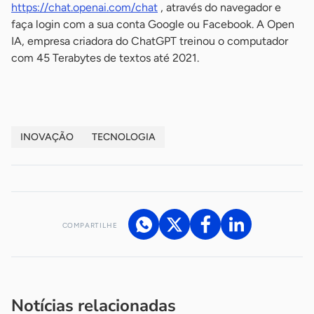
https://chat.openai.com/chat
, através do navegador e
faça login com a sua conta Google ou Facebook. A Open
IA, empresa criadora do ChatGPT treinou o computador
com 45 Terabytes de textos até 2021.
INOVAÇÃO
TECNOLOGIA
COMPARTILHE
Acesse nossos canais de atendimento
Ficou com alguma dúvida?
.
Se
você é um profissional da imprensa, entre em contato pelo
imprensa@sebrae.com.br
fale com a ASN em cada UF
ou
Notícias relacionadas