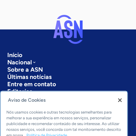
Início
Nacional
Sobre a ASN
Últimas notícias
Entre em contato
Editorias
Aviso de Cookies
Economia & Política
Inovação & Tecnologia
Nós usamos cookies e outras tecnologias semelhantes para
Cultura empreendedora
melhorar a sua experiência em nossos serviços, personalizar
publicidade e recomendar conteúdo de seu interesse. Ao utilizar
Dados
nossos serviços, você concorda com tal monitoramento descrito
Arquivo
em nossa
Política de Privacidade