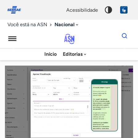
Fale
Acessibilidade
conosco
0
acessibilidade
9
Nacional
Você está na ASN
Dados
para
busca
Agência
Início
Editorias
Palavra
Sebrae
chave
de
Notícias