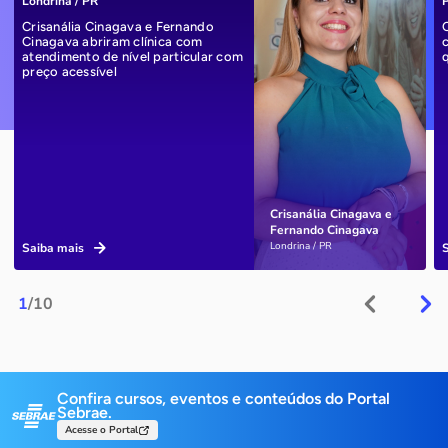
Londrina / PR
P
Crisanália Cinagava e Fernando
Cinagava abriram clínica com
atendimento de nível particular com
preço acessível
Crisanália Cinagava e
Fernando Cinagava
Londrina / PR
Saiba mais
1
/10
Confira cursos, eventos e conteúdos do Portal
Sebrae.
Acesse o Portal