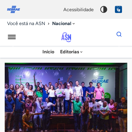
Fale
Acessibilidade
conosco
0
acessibilidade
9
Nacional
Você está na ASN
Dados
para
busca
Agência
Início
Editorias
Palavra
Sebrae
chave
de
Notícias