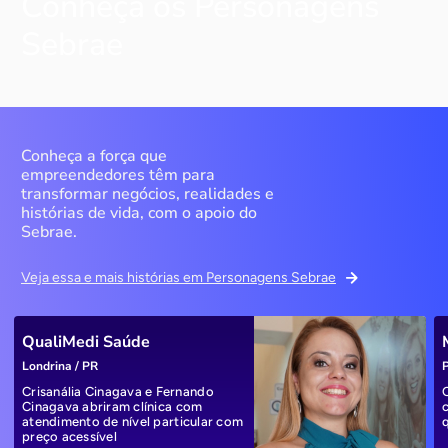
Conheça os Personagens
Sebrae
Conheça a força que
empreendedores têm para
transformar negócios, realidades e
histórias de vida, com o apoio do
Sebrae.
Veja essa e mais histórias em Personagens Sebrae
QualiMedi Saúde
Londrina / PR
P
Crisanália Cinagava e Fernando
Cinagava abriram clínica com
atendimento de nível particular com
preço acessível