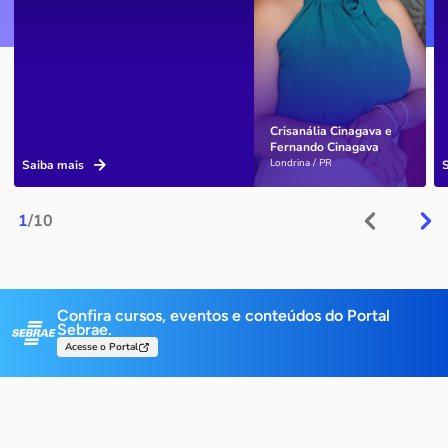
Crisanália Cinagava e
Fernando Cinagava
Londrina / PR
Saiba mais
1
/10
Confira cursos, eventos e conteúdos do Portal
Sebrae.
Acesse o Portal