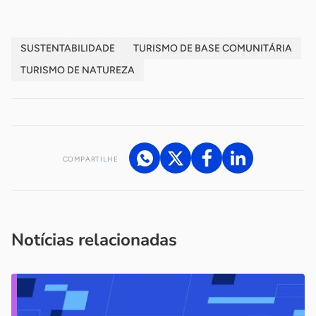
SUSTENTABILIDADE
TURISMO DE BASE COMUNITÁRIA
TURISMO DE NATUREZA
COMPARTILHE
Acesse nossos canais de atendimento
Ficou com alguma dúvida?
.
Se
você é um profissional da imprensa, entre em contato pelo
imprensa@sebrae.com.br
fale com a ASN em cada UF
ou
Notícias relacionadas