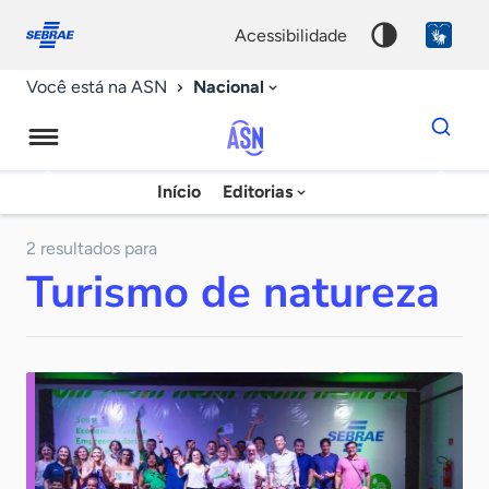
Fale
Acessibilidade
conosco
0
acessibilidade
9
Nacional
Você está na ASN
Dados
para
busca
Agência
Início
Editorias
Palavra
Sebrae
chave
de
2 resultados para
Turismo de natureza
Notícias