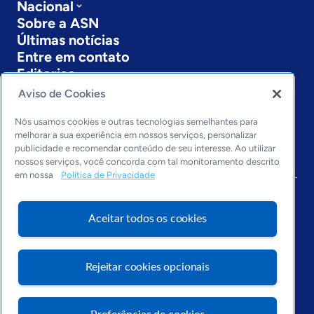
Nacional
Sobre a ASN
Últimas notícias
Entre em contato
Editorias
Aviso de Cookies
Economia & Política
Inovação & Tecnologia
Nós usamos cookies e outras tecnologias semelhantes para
Cultura empreendedora
melhorar a sua experiência em nossos serviços, personalizar
publicidade e recomendar conteúdo de seu interesse. Ao utilizar
Dados
nossos serviços, você concorda com tal monitoramento descrito
Arquivo
em nossa
Política de Privacidade
Aceitar todos os cookies
Rejeitar cookies opcionais