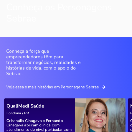
Conheça os Personagens
Sebrae
Conheça a força que
empreendedores têm para
transformar negócios, realidades e
histórias de vida, com o apoio do
Sebrae.
Veja essa e mais histórias em Personagens Sebrae
QualiMedi Saúde
Londrina / PR
P
Crisanália Cinagava e Fernando
Cinagava abriram clínica com
atendimento de nível particular com