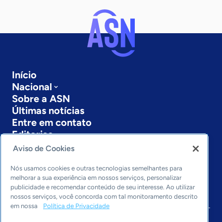
Início
Nacional
Sobre a ASN
Últimas notícias
Entre em contato
Editorias
Aviso de Cookies
Economia & Política
Inovação & Tecnologia
Nós usamos cookies e outras tecnologias semelhantes para
Cultura empreendedora
melhorar a sua experiência em nossos serviços, personalizar
publicidade e recomendar conteúdo de seu interesse. Ao utilizar
Dados
nossos serviços, você concorda com tal monitoramento descrito
Arquivo
em nossa
Política de Privacidade