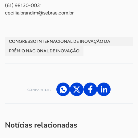
(61) 98130-0031
cecilia.brandim@sebrae.com.br
CONGRESSO INTERNACIONAL DE INOVAÇÃO DA
INDÚSTRIA
PRÊMIO NACIONAL DE INOVAÇÃO
COMPARTILHE
Acesse nossos canais de atendimento
Ficou com alguma dúvida?
.
Se
você é um profissional da imprensa, entre em contato pelo
imprensa@sebrae.com.br
fale com a ASN em cada UF
ou
Notícias relacionadas