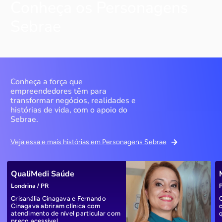
Conheça os Personagens
Sebrae
Conheça a força que
empreendedores têm para
transformar negócios, realidades e
histórias de vida, com o apoio do
Sebrae.
Veja essa e mais histórias em Personagens Sebrae
QualiMedi Saúde
Londrina / PR
P
Crisanália Cinagava e Fernando
Cinagava abriram clínica com
atendimento de nível particular com
preço acessível