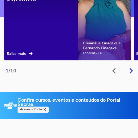
Crisanália Cinagava e
Fernando Cinagava
Londrina / PR
Saiba mais
1
/10
Confira cursos, eventos e conteúdos do Portal
Sebrae.
Acesse o Portal