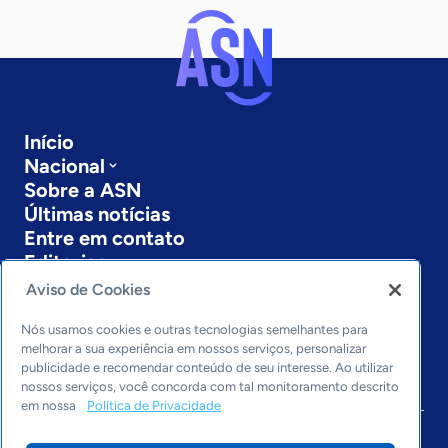
Início
Nacional
Sobre a ASN
Últimas notícias
Entre em contato
Editorias
Aviso de Cookies
Economia & Política
Inovação & Tecnologia
Nós usamos cookies e outras tecnologias semelhantes para
Cultura empreendedora
melhorar a sua experiência em nossos serviços, personalizar
publicidade e recomendar conteúdo de seu interesse. Ao utilizar
Dados
nossos serviços, você concorda com tal monitoramento descrito
Arquivo
em nossa
Política de Privacidade