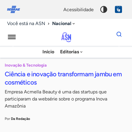
Fale
Acessibilidade
conosco
0
acessibilidade
9
Nacional
Você está na ASN
Dados
para
busca
Agência
Início
Editorias
Palavra
Sebrae
chave
de
Inovação & Tecnologia
Ciência e inovação transformam jambu em
Notícias
cosméticos
Empresa Acmella Beauty é uma das startups que
participaram da websérie sobre o programa Inova
Amazônia
Por
Da Redação