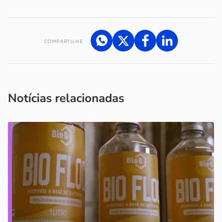
COMPARTILHE
Acesse nossos canais de atendimento
Ficou com alguma dúvida?
.
Se
você é um profissional da imprensa, entre em contato pelo
imprensa@sebrae.com.br
fale com a ASN em cada UF
ou
Notícias relacionadas