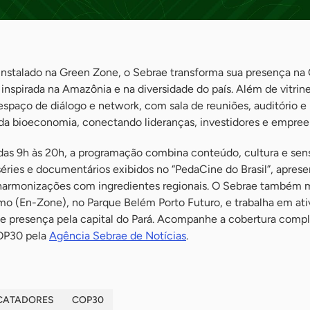
nstalado na Green Zone, o Sebrae transforma sua presença n
inspirada na Amazônia e na diversidade do país. Além de vitrine
espaço de diálogo e network, com sala de reuniões, auditório e 
 da bioeconomia, conectando lideranças, investidores e empre
das 9h às 20h, a programação combina conteúdo, cultura e sens
ies e documentários exibidos no “PedaCine do Brasil”, apres
 harmonizações com ingredientes regionais. O Sebrae também 
 (En-Zone), no Parque Belém Porto Futuro, e trabalha em at
de presença pela capital do Pará. Acompanhe a cobertura comp
OP30 pela
Agência Sebrae de Notícias
.
CATADORES
COP30