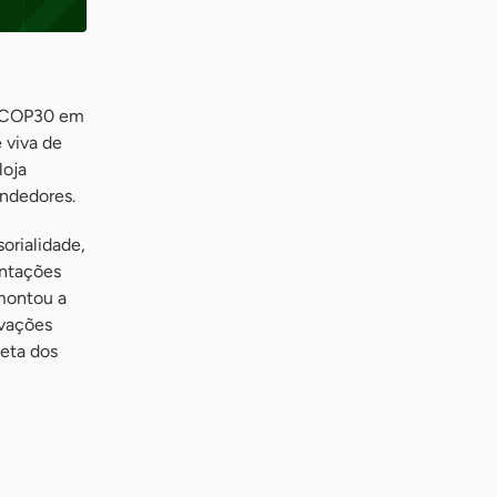
a COP30 em
 viva de
loja
endedores.
orialidade,
entações
montou a
ivações
leta dos