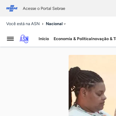
Fale
Acessibilidade
conosco
0
Acesse o Portal Sebrae
9
Nacional
Você está na ASN
Início
Economia & Política
Inovação & T
Agência
Sebrae
de
Notícias