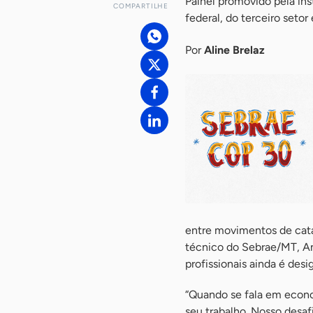
Painel promovido pela in
COMPARTILHE
federal, do terceiro setor 
Por
Aline Brelaz
entre movimentos de catado
técnico do Sebrae/MT, An
profissionais ainda é desig
“Quando se fala em econom
seu trabalho. Nosso desa