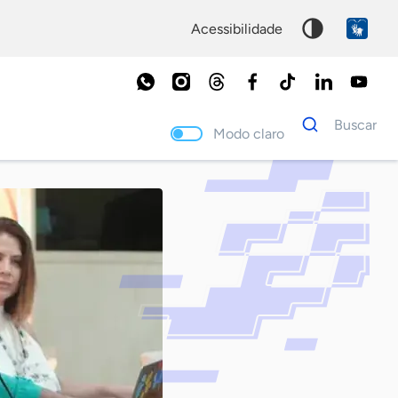
acessibilidade
Dados
Buscar
para
Modo claro
busca
Palavra
chave