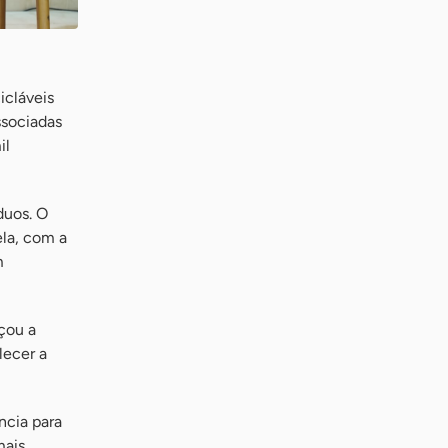
icláveis
ssociadas
il
duos. O
ela, com a
m
rçou a
lecer a
ncia para
mais