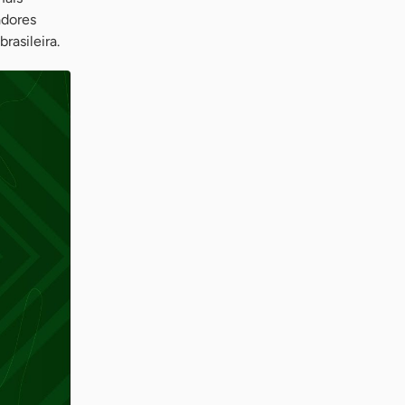
adores
asileira.