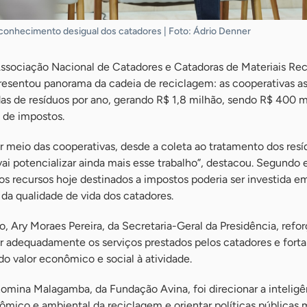
econhecimento desigual dos catadores | Foto: Ádrio Denner
sociação Nacional de Catadores e Catadoras de Materiais Rec
esentou panorama da cadeia de reciclagem: as cooperativas a
as de resíduos por ano, gerando R$ 1,8 milhão, sendo R$ 400 m
 de impostos.
r meio das cooperativas, desde a coleta ao tratamento dos resí
ai potencializar ainda mais esse trabalho”, destacou. Segundo 
 dos recursos hoje destinados a impostos poderia ser investida e
da qualidade de vida dos catadores.
, Ary Moraes Pereira, da Secretaria-Geral da Presidência, refo
 adequadamente os serviços prestados pelos catadores e forta
do valor econômico e social à atividade.
Romina Malagamba, da Fundação Avina, foi direcionar a inteligê
mico e ambiental da reciclagem e orientar políticas públicas 