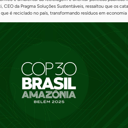
ti, CEO da Pragma Soluções Sustentáveis, ressaltou que os cat
ue é reciclado no país, transformando resíduos em economia br