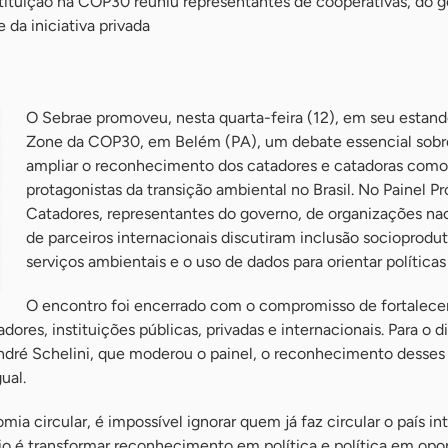
stituição na COP30 reuniu representantes de cooperativas, do 
e da iniciativa privada
O Sebrae promoveu, nesta quarta-feira (12), em seu estan
Zone da COP30, em Belém (PA), um debate essencial sob
ampliar o reconhecimento dos catadores e catadoras como
protagonistas da transição ambiental no Brasil. No Painel Pr
Catadores, representantes do governo, de organizações nac
de parceiros internacionais discutiram inclusão socioprodut
serviços ambientais e o uso de dados para orientar políticas
O encontro foi encerrado com o compromisso de fortalecer
res, instituições públicas, privadas e internacionais. Para o di
dré Schelini, que moderou o painel, o reconhecimento desses
ual.
ia circular, é impossível ignorar quem já faz circular o país in
fio é transformar reconhecimento em política e política em opo