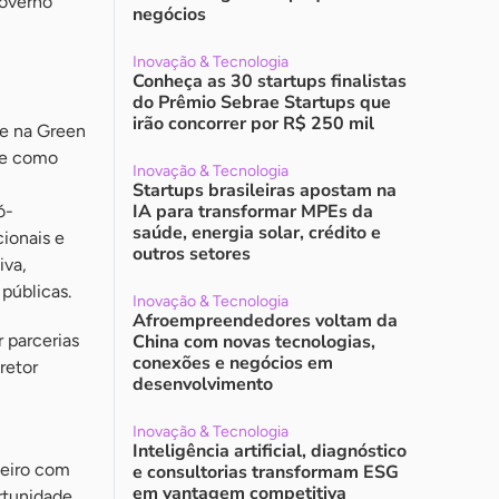
governo
negócios
Inovação & Tecnologia
Conheça as 30 startups finalistas
do Prêmio Sebrae Startups que
irão concorrer por R$ 250 mil
de na Green
re como
Inovação & Tecnologia
Startups brasileiras apostam na
IA para transformar MPEs da
ó-
saúde, energia solar, crédito e
ionais e
outros setores
iva,
 públicas.
Inovação & Tecnologia
Afroempreendedores voltam da
 parcerias
China com novas tecnologias,
conexões e negócios em
retor
desenvolvimento
Inovação & Tecnologia
Inteligência artificial, diagnóstico
teiro com
e consultorias transformam ESG
em vantagem competitiva
rtunidade