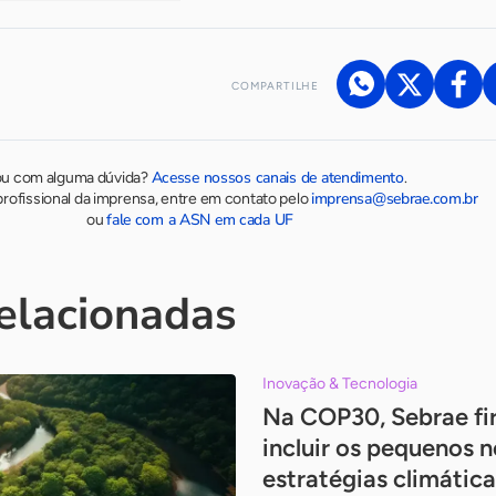
COMPARTILHE
Acesse nossos canais de atendimento
ou com alguma dúvida?
.
imprensa@sebrae.com.br
rofissional da imprensa, entre em contato pelo
fale com a ASN em cada UF
ou
relacionadas
Inovação & Tecnologia
Na COP30, Sebrae fi
incluir os pequenos 
estratégias climática