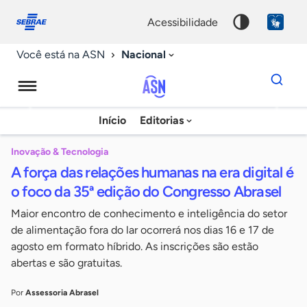
Fale
Acessibilidade
conosco
0
acessibilidade
9
Nacional
Você está na ASN
Dados
para
busca
Agência
Início
Editorias
Palavra
Sebrae
chave
de
Inovação & Tecnologia
A força das relações humanas na era digital é
Notícias
o foco da 35ª edição do Congresso Abrasel
Maior encontro de conhecimento e inteligência do setor
de alimentação fora do lar ocorrerá nos dias 16 e 17 de
agosto em formato híbrido. As inscrições são estão
abertas e são gratuitas.
Por
Assessoria Abrasel