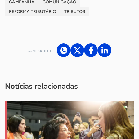
CAMPANHA
COMUNICAÇÃO
REFORMA TRIBUTÁRIO
TRIBUTOS
COMPARTILHE
Acesse nossos canais de atendimento
Ficou com alguma dúvida?
.
Se
você é um profissional da imprensa, entre em contato pelo
imprensa@sebrae.com.br
fale com a ASN em cada UF
ou
Notícias relacionadas