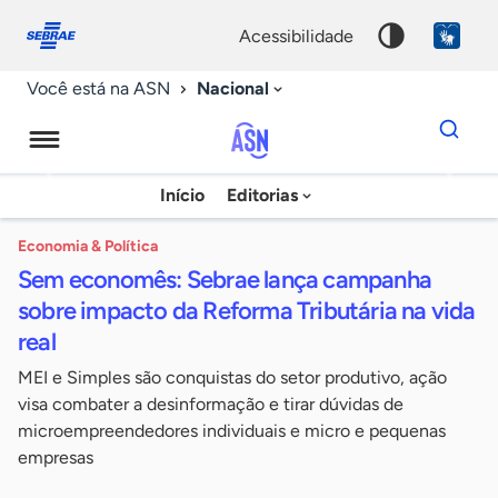
Fale
Acessibilidade
conosco
0
acessibilidade
9
Nacional
Você está na ASN
Dados
para
busca
Agência
Início
Editorias
Palavra
Sebrae
chave
de
Economia & Política
Sem economês: Sebrae lança campanha
Notícias
sobre impacto da Reforma Tributária na vida
real
MEI e Simples são conquistas do setor produtivo, ação
visa combater a desinformação e tirar dúvidas de
microempreendedores individuais e micro e pequenas
empresas