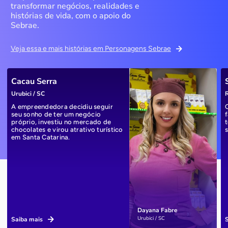
transformar negócios, realidades e
histórias de vida, com o apoio do
Sebrae.
Veja essa e mais histórias em Personagens Sebrae
Cacau Serra
Urubici / SC
R
A empreendedora decidiu seguir
seu sonho de ter um negócio
próprio, investiu no mercado de
chocolates e virou atrativo turístico
em Santa Catarina.
Dayana Fabre
Urubici / SC
Saiba mais