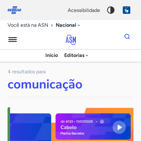
Fale
Acessibilidade
conosco
0
acessibilidade
9
Nacional
Você está na ASN
Dados
para
busca
Agência
Início
Editorias
Palavra
Sebrae
chave
de
4 resultados para
comunicação
Notícias