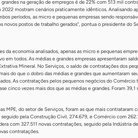
e grandes na geração de empregos é de 22% com 513 mil contra
 2022 mostram cenários praticamente idênticos. Analisando 
bos períodos, as micro e pequenas empresas sendo responsáve
novos postos de trabalho gerados”, pontua o presidente do S
res da economia analisados, apenas as micro e pequenas empre
ivo em todos. As médias e grandes empresas apresentaram sald
Extrativa Mineral. No Serviços, o saldo de contratações dos pe
, mais do que o dobro das médias e grandes que aumentaram se
atados. As contratações pelos pequenos negócios do Comérci
ase cinco vezes mais dos que as médias e grandes. Foram 39,1 
s MPE, do setor de Serviços, foram as que mais contrataram 
seguido pela Construção Civil, 274.679, e Comércio com 262.
era com 327.511 novas contratações, seguido pela Indústria d
ovas contratações.