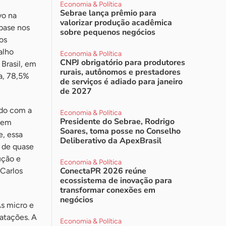
Economia & Política
Sebrae lança prêmio para
vo na
valorizar produção acadêmica
base nos
sobre pequenos negócios
os
alho
Economia & Política
CNPJ obrigatório para produtores
 Brasil, em
rurais, autônomos e prestadores
a, 78,5%
de serviços é adiado para janeiro
de 2027
ado com a
Economia & Política
Presidente do Sebrae, Rodrigo
o em
Soares, toma posse no Conselho
, essa
Deliberativo da ApexBrasil
l de quase
ução e
Economia & Política
ConectaPR 2026 reúne
 Carlos
ecossistema de inovação para
transformar conexões em
negócios
As micro e
atações. A
Economia & Política