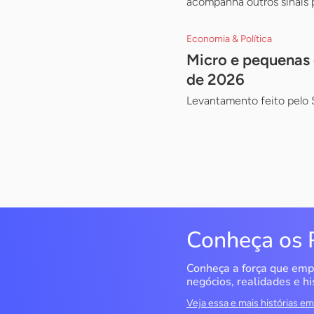
acompanha outros sinais 
Economia & Política
Micro e pequenas 
de 2026
Levantamento feito pelo 
Conheça os 
Conheça a força que emp
negócios, realidades e hi
Veja essa e mais histórias 