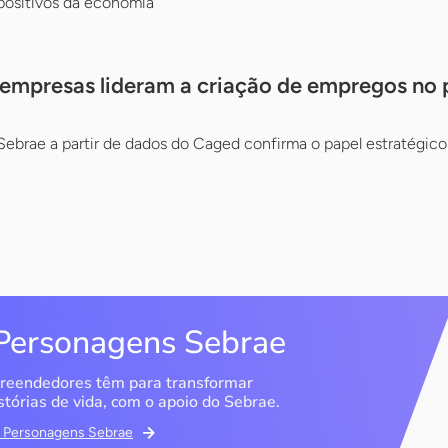
positivos da economia
empresas lideram a criação de empregos no 
Sebrae a partir de dados do Caged confirma o papel estratégic
Personagens Sebrae
reendedores têm para transformar
stórias de vida, com o apoio do Sebrae.
em Personagens Sebrae