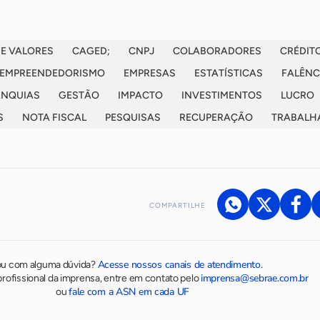
DE VALORES
CAGED;
CNPJ
COLABORADORES
CRÉDIT
EMPREENDEDORISMO
EMPRESAS
ESTATÍSTICAS
FALÊNC
ANQUIAS
GESTÃO
IMPACTO
INVESTIMENTOS
LUCRO
S
NOTA FISCAL
PESQUISAS
RECUPERAÇÃO
TRABALH
COMPARTILHE
Acesse nossos canais de atendimento
ou com alguma dúvida?
.
imprensa@sebrae.com.br
rofissional da imprensa, entre em contato pelo
fale com a ASN em cada UF
ou