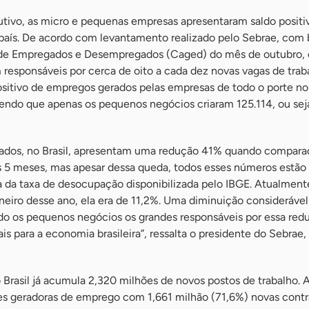
ivo, as micro e pequenas empresas apresentaram saldo positi
aís. De acordo com levantamento realizado pelo Sebrae, com 
 de Empregados e Desempregados (Caged) do mês de outubro, 
responsáveis por cerca de oito a cada dez novas vagas de trab
positivo de empregos gerados pelas empresas de todo o porte no
 sendo que apenas os pequenos negócios criaram 125.114, ou sej
riados, no Brasil, apresentam uma redução 41% quando compar
 5 meses, mas apesar dessa queda, todos esses números estã
da taxa de desocupação disponibilizada pelo IBGE. Atualmente
neiro desse ano, ela era de 11,2%. Uma diminuição consideráve
do os pequenos negócios os grandes responsáveis por essa red
s para a economia brasileira”, ressalta o presidente do Sebrae,
Brasil já acumula 2,320 milhões de novos postos de trabalho. 
s geradoras de emprego com 1,661 milhão (71,6%) novas contr