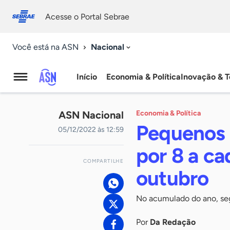
Fale
Acessibilidade
conosco
0
Acesse o Portal Sebrae
9
Nacional
Você está na ASN
Início
Economia & Política
Inovação & T
Agência
Sebrae
ASN Nacional
Economia & Política
de
Pequenos 
05/12/2022 às 12:59
Notícias
por 8 a c
COMPARTILHE
outubro
No acumulado do ano, seg
Por
Da Redação