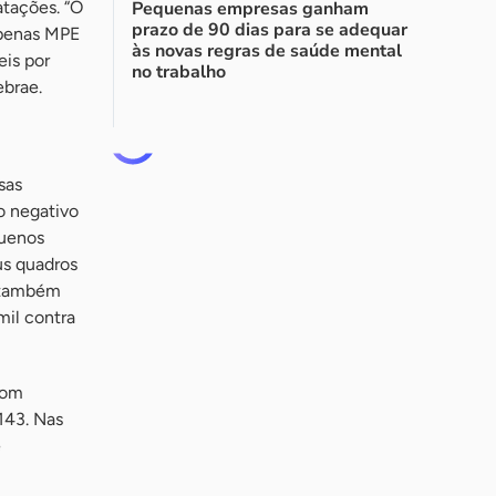
tações. “O
Pequenas empresas ganham
prazo de 90 dias para se adequar
apenas MPE
às novas regras de saúde mental
is por
no trabalho
ebrae.
sas
o negativo
quenos
us quadros
o também
mil contra
com
143. Nas
e