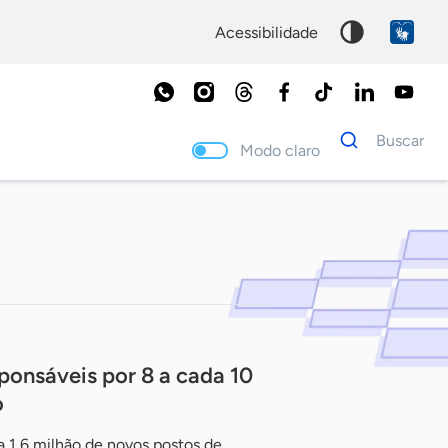
acessibilidade
Dados
Buscar
para
Modo claro
busca
Palavra
chave
onsáveis por 8 a cada 10
o
1,6 milhão de novos postos de