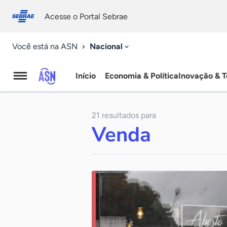
Fale
Acessibilidade
conosco
0
Acesse o Portal Sebrae
9
Nacional
Você está na ASN
Início
Economia & Política
Inovação & T
Agência
Sebrae
21 resultados para
de
Venda
Notícias