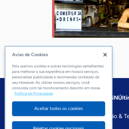
Aviso de Cookies
Nós usamos cookies e outras tecnologias semelhantes
para melhorar a sua experiência em nossos serviços,
personalizar publicidade e recomendar conteúdo de
seu interesse. Ao utilizar nossos serviços, você
concorda com tal monitoramento descrito em nossa
Política de Privacidade
Início
Nacional
Sobre a ASN
Últi
Editorias
Aceitar todos os cookies
Economia & Política
Inovação & T
Visite o Portal Sebrae
Rejeitar cookies opcionais