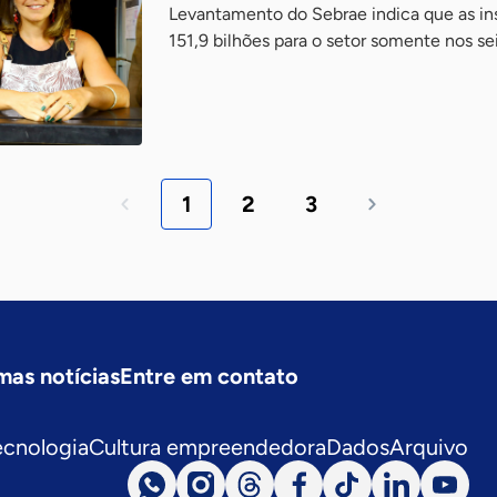
Levantamento do Sebrae indica que as inst
151,9 bilhões para o setor somente nos se
1
2
3
mas notícias
Entre em contato
ecnologia
Cultura empreendedora
Dados
Arquivo