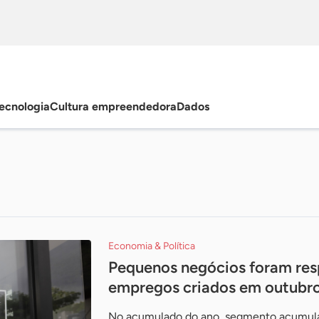
ecnologia
Cultura empreendedora
Dados
Economia & Política
Pequenos negócios foram resp
empregos criados em outubr
No acumulado do ano, segmento acumula 