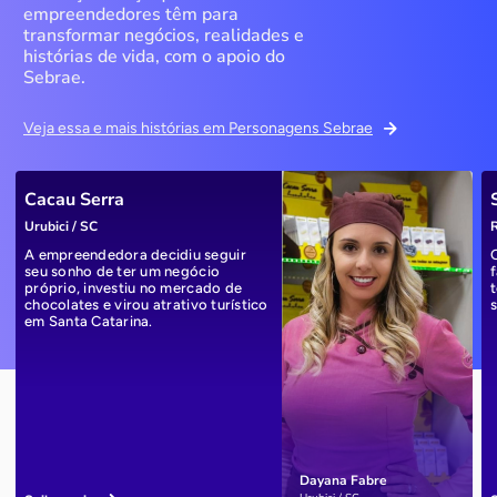
empreendedores têm para
transformar negócios, realidades e
histórias de vida, com o apoio do
Sebrae.
Veja essa e mais histórias em Personagens Sebrae
Cacau Serra
Urubici / SC
R
A empreendedora decidiu seguir
seu sonho de ter um negócio
próprio, investiu no mercado de
chocolates e virou atrativo turístico
em Santa Catarina.
Dayana Fabre