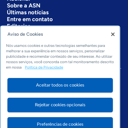
Sobre a ASN
Últimas notícias
Entre em contato
Editorias
Aviso de Cookies
Economia & Política
Inovação & Tecnologia
Nós usamos cookies e outras tecnologias semelhantes para
Cultura empreendedora
melhorar a sua experiência em nossos serviços, personalizar
publicidade e recomendar conteúdo de seu interesse. Ao utilizar
Dados
nossos serviços, você concorda com tal monitoramento descrito
Arquivo
em nossa
Política de Privacidade
Aceitar todos os cookies
Rejeitar cookies opcionais
Preferências de cookies