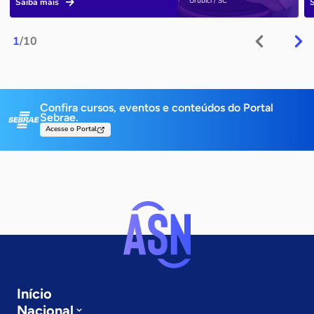
Urubici / SC
Saiba mais
1
/10
Confira cursos, eventos e conteúdos do Portal
Sebrae.
Acesse o Portal
Início
Nacional