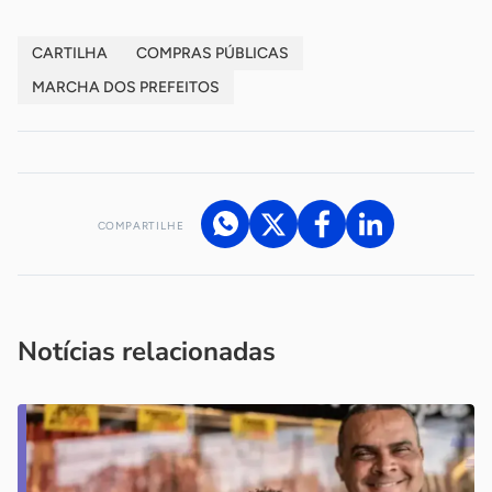
CARTILHA
COMPRAS PÚBLICAS
MARCHA DOS PREFEITOS
COMPARTILHE
Acesse nossos canais de atendimento
Ficou com alguma dúvida?
.
Se
você é um profissional da imprensa, entre em contato pelo
imprensa@sebrae.com.br
fale com a ASN em cada UF
ou
Notícias relacionadas