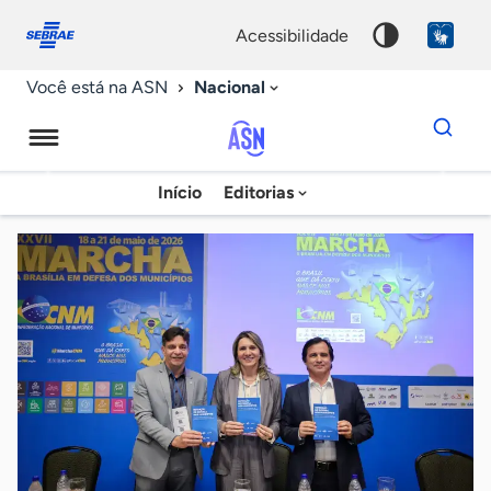
Fale
Acessibilidade
conosco
0
acessibilidade
9
Nacional
Você está na ASN
Dados
para
busca
Agência
Início
Editorias
Palavra
Sebrae
chave
de
Notícias