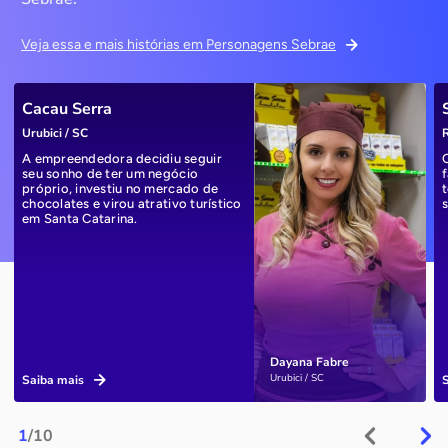
Veja essa e mais histórias em Personagens Sebrae
Cacau Serra
Urubici / SC
R
A empreendedora decidiu seguir
seu sonho de ter um negócio
próprio, investiu no mercado de
chocolates e virou atrativo turístico
em Santa Catarina.
Dayana Fabre
Urubici / SC
Saiba mais
1
/10