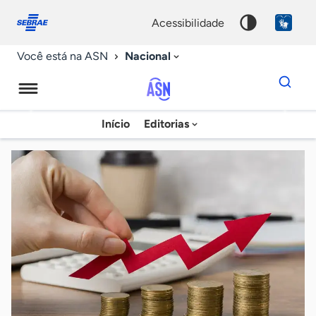
Fale
Acessibilidade
conosco
0
acessibilidade
9
Nacional
Você está na ASN
Dados
para
busca
Agência
Início
Editorias
Palavra
Sebrae
chave
de
Notícias