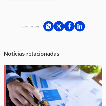
COMPARTILHE
Acesse nossos canais de atendimento
Ficou com alguma dúvida?
.
Se
você é um profissional da imprensa, entre em contato pelo
imprensa@sebrae.com.br
fale com a ASN em cada UF
ou
Notícias relacionadas