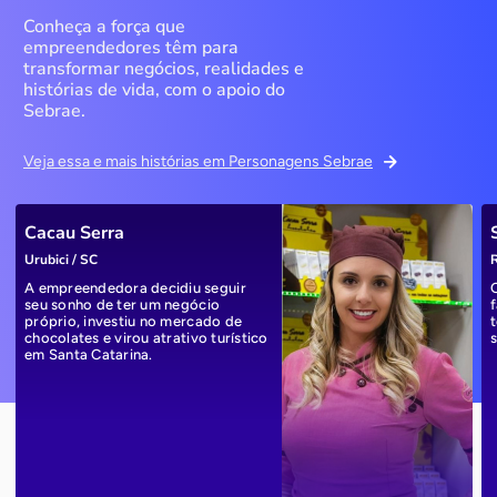
Conheça a força que
empreendedores têm para
transformar negócios, realidades e
histórias de vida, com o apoio do
Sebrae.
Veja essa e mais histórias em Personagens Sebrae
Cacau Serra
Urubici / SC
R
A empreendedora decidiu seguir
seu sonho de ter um negócio
próprio, investiu no mercado de
chocolates e virou atrativo turístico
em Santa Catarina.