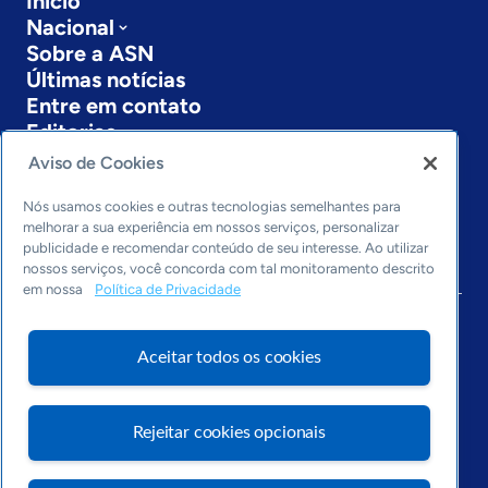
Início
Nacional
Sobre a ASN
Últimas notícias
Entre em contato
Editorias
Aviso de Cookies
Economia & Política
Inovação & Tecnologia
Nós usamos cookies e outras tecnologias semelhantes para
Cultura empreendedora
melhorar a sua experiência em nossos serviços, personalizar
publicidade e recomendar conteúdo de seu interesse. Ao utilizar
Dados
nossos serviços, você concorda com tal monitoramento descrito
Arquivo
em nossa
Política de Privacidade
Aceitar todos os cookies
Rejeitar cookies opcionais