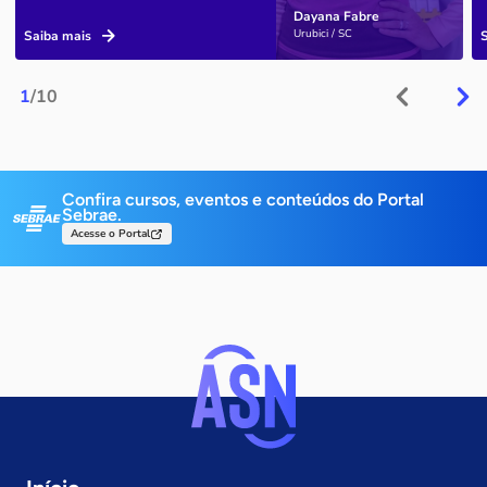
Dayana Fabre
Urubici / SC
Saiba mais
1
/10
Confira cursos, eventos e conteúdos do Portal
Sebrae.
Acesse o Portal