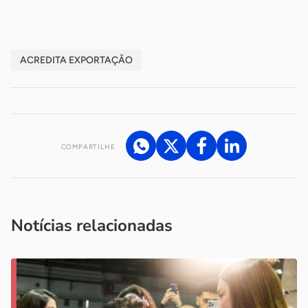
ACREDITA EXPORTAÇÃO
COMPARTILHE
Acesse nossos canais de atendimento
Ficou com alguma dúvida?
.
Se
você é um profissional da imprensa, entre em contato pelo
imprensa@sebrae.com.br
fale com a ASN em cada UF
ou
Notícias relacionadas