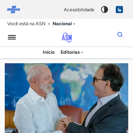
Fale
Acessibilidade
conosco
0
acessibilidade
9
Nacional
Você está na ASN
Dados
para
busca
Agência
Início
Editorias
Palavra
Sebrae
chave
de
Notícias