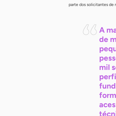
parte dos solicitantes de 
A ma
de m
pequ
pess
mil 
perf
fund
form
aces
técn