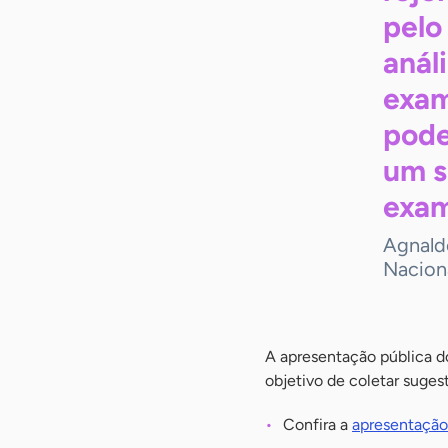
pelo
anál
exam
pode
um s
exam
Agnald
Nacion
A apresentação pública do
objetivo de coletar suges
Confira a
apresentação