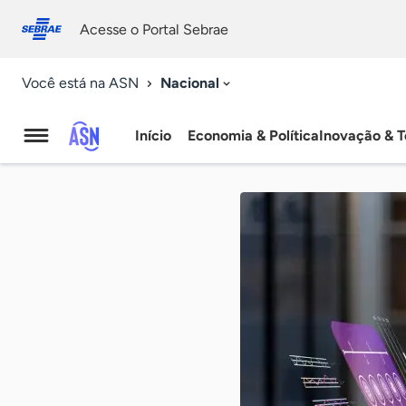
Fale
Acessibilidade
conosco
0
Acesse o Portal Sebrae
9
Nacional
Você está na ASN
Início
Economia & Política
Inovação & T
Agência
Sebrae
de
Notícias