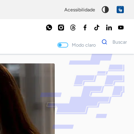
acessibilidade
Dados
Buscar
para
Modo claro
busca
Palavra
chave