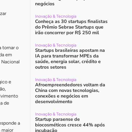
negócios
izar
Inovação & Tecnologia
Conheça as 30 startups finalistas
do Prêmio Sebrae Startups que
irão concorrer por R$ 250 mil
Inovação & Tecnologia
a tornar o
Startups brasileiras apostam na
ada em
IA para transformar MPEs da
saúde, energia solar, crédito e
o Nacional
outros setores
Inovação & Tecnologia
gico e
Afroempreendedores voltam da
ão,
China com novas tecnologias,
conexões e negócios em
lvimento
desenvolvimento
ma de
Inovação & Tecnologia
Startup paraense de
responde a
biocosméticos cresce 44% após
 maior
incubação