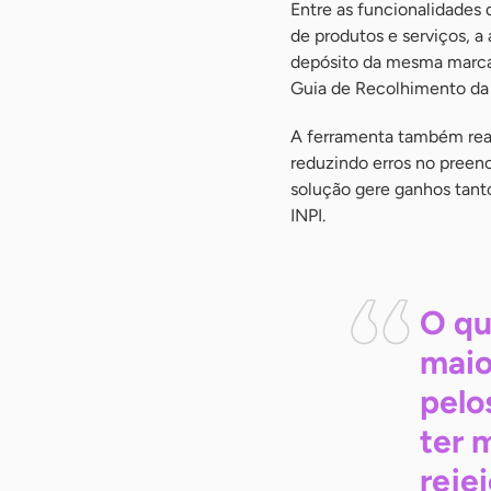
Entre as funcionalidades d
de produtos e serviços, a 
depósito da mesma marca
Guia de Recolhimento da 
A ferramenta também real
reduzindo erros no preen
solução gere ganhos tant
INPI.
O qu
maio
pelo
ter 
reje