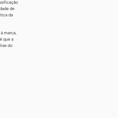
ssificação
idade de
tica da
 à marca
,
é que a
lise do