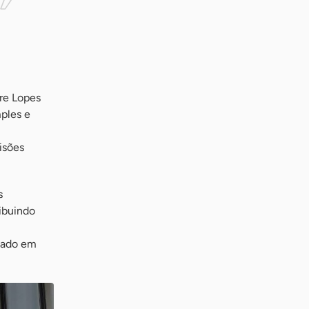
dre Lopes
mples e
isões
s
ribuindo
ntado em