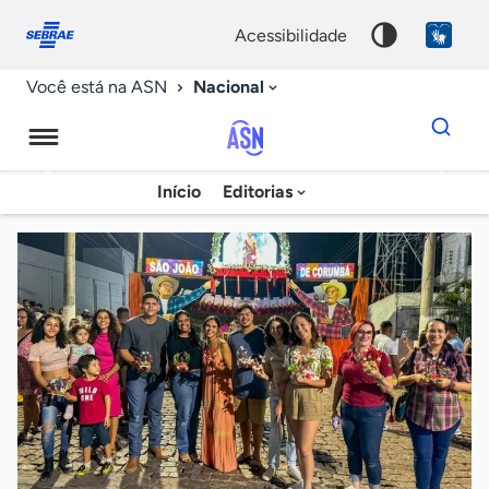
Fale
Acessibilidade
conosco
0
acessibilidade
9
Nacional
Você está na ASN
Dados
para
busca
Agência
Início
Editorias
Palavra
Sebrae
chave
de
Notícias