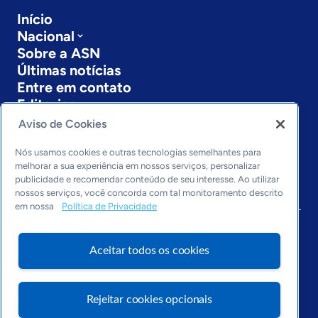
Início
Nacional
Sobre a ASN
Últimas notícias
Entre em contato
Editorias
Aviso de Cookies
Economia & Política
Inovação & Tecnologia
Nós usamos cookies e outras tecnologias semelhantes para
Cultura empreendedora
melhorar a sua experiência em nossos serviços, personalizar
publicidade e recomendar conteúdo de seu interesse. Ao utilizar
Dados
nossos serviços, você concorda com tal monitoramento descrito
Arquivo
em nossa
Política de Privacidade
Aceitar todos os cookies
Rejeitar cookies opcionais