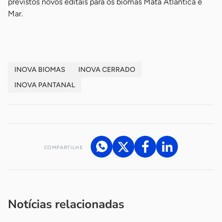
previstos novos editais para os biomas Mata Atlântica e
Mar.
INOVA BIOMAS
INOVA CERRADO
INOVA PANTANAL
COMPARTILHE
Acesse nossos canais de atendimento
Ficou com alguma dúvida?
.
Se
você é um profissional da imprensa, entre em contato pelo
imprensa@sebrae.com.br
fale com a ASN em cada UF
ou
Notícias relacionadas