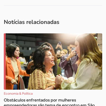
Acesse nossos canais de atendimento
Ficou com alguma dúvida?
.
Se
você é um profissional da imprensa, entre em contato pelo
imprensa@sebrae.com.br
fale com a ASN em cada UF
ou
Notícias relacionadas
Economia & Política
Obstáculos enfrentados por mulheres
empreendedoras são tema de encontro em São