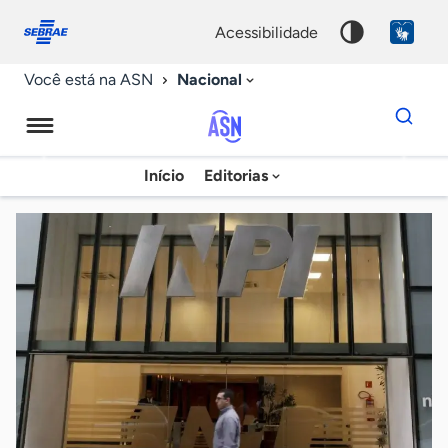
Fale
Acessibilidade
conosco
0
acessibilidade
9
Nacional
Você está na ASN
Dados
para
busca
Agência
Início
Editorias
Palavra
Sebrae
chave
de
Notícias