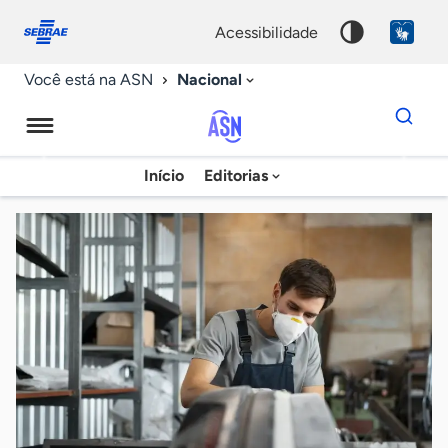
Fale
Acessibilidade
conosco
0
acessibilidade
9
Nacional
Você está na ASN
Dados
para
busca
Agência
Início
Editorias
Palavra
Sebrae
chave
de
Notícias