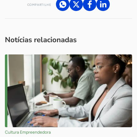
COMPARTILHE
Acesse nossos canais de atendimento
Ficou com alguma dúvida?
.
Se
você é um profissional da imprensa, entre em contato pelo
imprensa@sebrae.com.br
fale com a ASN em cada UF
ou
Notícias relacionadas
Cultura Empreendedora