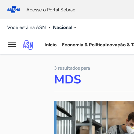
Fale
Acessibilidade
conosco
0
Acesse o Portal Sebrae
9
Nacional
Você está na ASN
Início
Economia & Política
Inovação & T
Agência
Sebrae
3 resultados para
de
MDS
Notícias