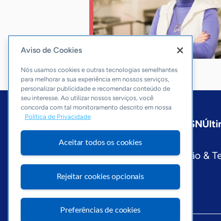
Aviso de Cookies
Nós usamos cookies e outras tecnologias semelhantes
para melhorar a sua experiência em nossos serviços,
personalizar publicidade e recomendar conteúdo de
seu interesse. Ao utilizar nossos serviços, você
concorda com tal monitoramento descrito em nossa
Política de Privacidade
Início
Nacional
Sobre a ASN
Últi
Editorias
Aceitar todos os cookies
Economia & Política
Inovação & T
Visite o Portal Sebrae
Rejeitar cookies opcionais
Preferências de cookies