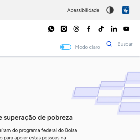
acessibilidade
Dados
Buscar
para
Modo claro
busca
Palavra
chave
e superação de pobreza
aíram do programa federal do Bolsa
 para apoiar estas pessoas na