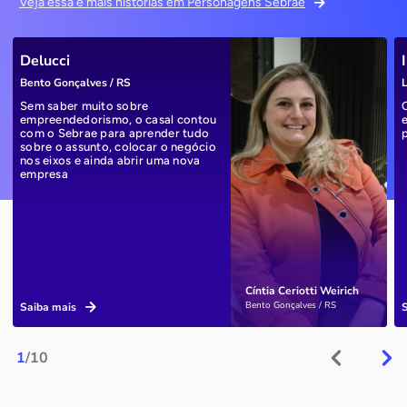
Veja essa e mais histórias em Personagens Sebrae
Delucci
Bento Gonçalves / RS
L
Sem saber muito sobre
empreendedorismo, o casal contou
com o Sebrae para aprender tudo
sobre o assunto, colocar o negócio
nos eixos e ainda abrir uma nova
empresa
Cíntia Ceriotti Weirich
Bento Gonçalves / RS
Saiba mais
1
/10