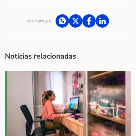
COMPARTILHE
Acesse nossos canais de atendimento
Ficou com alguma dúvida?
.
Se
você é um profissional da imprensa, entre em contato pelo
imprensa@sebrae.com.br
fale com a ASN em cada UF
ou
Notícias relacionadas