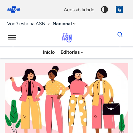
Fale
Acessibilidade
conosco
0
acessibilidade
9
Nacional
Você está na ASN
Dados
para
busca
Agência
Início
Editorias
Palavra
Sebrae
chave
de
Notícias