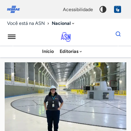
Fale
Acessibilidade
conosco
0
acessibilidade
9
Nacional
Você está na ASN
Dados
para
busca
Agência
Início
Editorias
Palavra
Sebrae
chave
de
Notícias