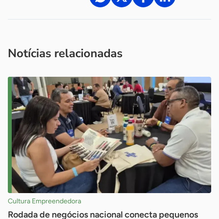
Acesse nossos canais de atendimento
Ficou com alguma dúvida?
.
Se
você é um profissional da imprensa, entre em contato pelo
imprensa@sebrae.com.br
fale com a ASN em cada UF
ou
Notícias relacionadas
Cultura Empreendedora
Rodada de negócios nacional conecta pequenos