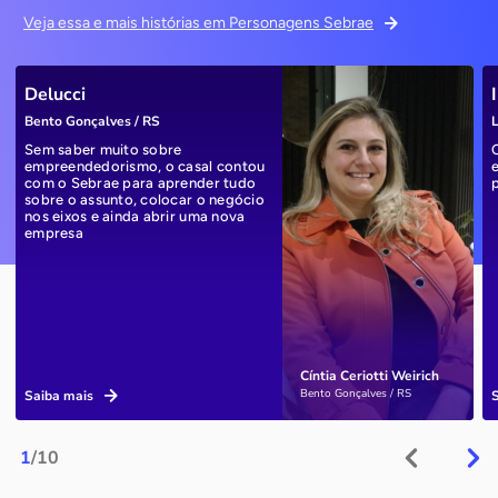
Veja essa e mais histórias em Personagens Sebrae
Delucci
Bento Gonçalves / RS
L
Sem saber muito sobre
empreendedorismo, o casal contou
com o Sebrae para aprender tudo
sobre o assunto, colocar o negócio
nos eixos e ainda abrir uma nova
empresa
Cíntia Ceriotti Weirich
Bento Gonçalves / RS
Saiba mais
1
/10