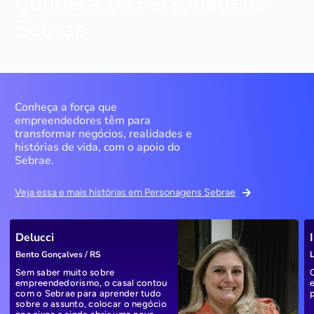
Conheça os Personagens
Sebrae
Conheça a força que
empreendedores têm para
transformar negócios, realidades e
histórias de vida, com o apoio do
Sebrae.
Veja essa e mais histórias em Personagens Sebrae
Delucci
Bento Gonçalves / RS
L
Sem saber muito sobre
empreendedorismo, o casal contou
com o Sebrae para aprender tudo
sobre o assunto, colocar o negócio