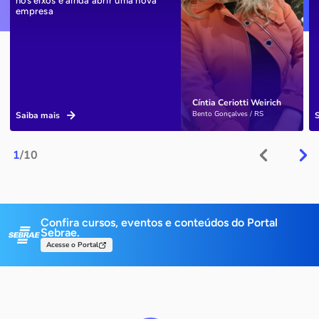
nos eixos e ainda abrir uma nova
empresa
Cíntia Ceriotti Weirich
Bento Gonçalves / RS
Saiba mais
1
/10
Confira cursos, eventos e conteúdos do Portal
Sebrae.
Acesse o Portal