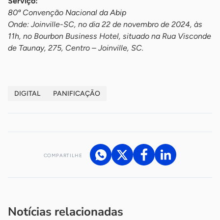
Serviço:
80ª Convenção Nacional da Abip
Onde: Joinville-SC, no dia 22 de novembro de 2024, às
11h, no Bourbon Business Hotel, situado na Rua Visconde
de Taunay, 275, Centro – Joinville, SC.
DIGITAL
PANIFICAÇÃO
COMPARTILHE
Acesse nossos canais de atendimento
Ficou com alguma dúvida?
.
Se
você é um profissional da imprensa, entre em contato pelo
imprensa@sebrae.com.br
fale com a ASN em cada UF
ou
Notícias relacionadas