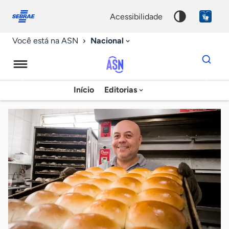
Fale
Acessibilidade
conosco
0
acessibilidade
9
Nacional
Você está na ASN
Dados
para
busca
Agência
Início
Editorias
Palavra
Sebrae
chave
de
Notícias