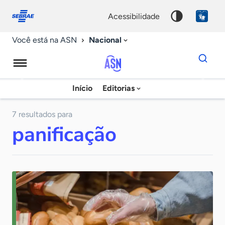
Fale
Acessibilidade
conosco
0
acessibilidade
9
Nacional
Você está na ASN
Dados
para
busca
Agência
Início
Editorias
Palavra
Sebrae
chave
de
7 resultados para
panificação
Notícias