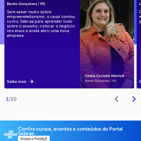
Bento Gonçalves / RS
L
Sem saber muito sobre
empreendedorismo, o casal contou
com o Sebrae para aprender tudo
sobre o assunto, colocar o negócio
nos eixos e ainda abrir uma nova
empresa
Cíntia Ceriotti Weirich
Bento Gonçalves / RS
Saiba mais
1
/10
Confira cursos, eventos e conteúdos do Portal
Sebrae.
Acesse o Portal