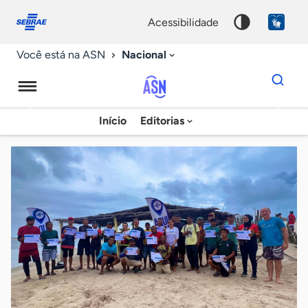
Fale
Acessibilidade
conosco
0
acessibilidade
9
Nacional
Você está na ASN
Dados
para
busca
Agência
Início
Editorias
Palavra
Sebrae
chave
de
Notícias