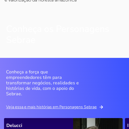
Conheça os Personagens
Sebrae
Conheça a força que
empreendedores têm para
transformar negócios, realidades e
histórias de vida, com o apoio do
Sebrae.
Veja essa e mais histórias em Personagens Sebrae
Delucci