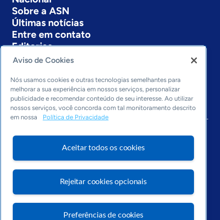
Sobre a ASN
Últimas notícias
Entre em contato
Editorias
Aviso de Cookies
Economia & Política
Inovação & Tecnologia
Nós usamos cookies e outras tecnologias semelhantes para
Cultura empreendedora
melhorar a sua experiência em nossos serviços, personalizar
publicidade e recomendar conteúdo de seu interesse. Ao utilizar
Dados
nossos serviços, você concorda com tal monitoramento descrito
Arquivo
em nossa
Política de Privacidade
Aceitar todos os cookies
Rejeitar cookies opcionais
Preferências de cookies