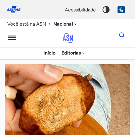
Fale
Acessibilidade
conosco
0
acessibilidade
9
Nacional
Você está na ASN
Dados
para
busca
Agência
Início
Editorias
Palavra
Sebrae
chave
de
Notícias