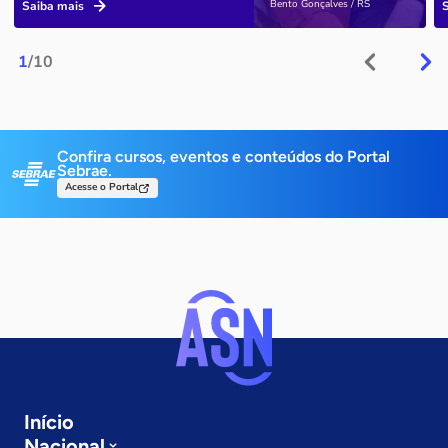
Bento Gonçalves / RS
Saiba mais
1
/10
Confira cursos, eventos e conteúdos do Portal
Sebrae.
Acesse o Portal
Início
Nacional