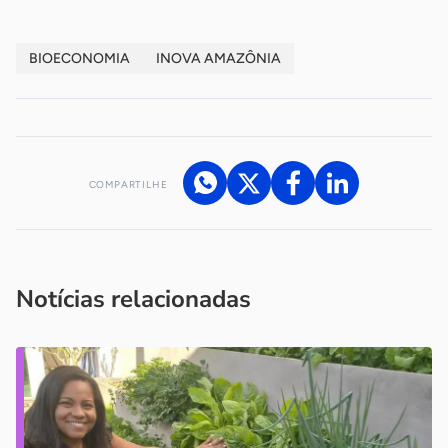
BIOECONOMIA
INOVA AMAZÔNIA
COMPARTILHE
Acesse nossos canais de atendimento
Ficou com alguma dúvida?
.
Se
você é um profissional da imprensa, entre em contato pelo
imprensa@sebrae.com.br
fale com a ASN em cada UF
ou
Notícias relacionadas