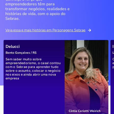
empreendedores têm para
transformar negócios, realidades e
histórias de vida, com o apoio do
Sebrae.
Veja essa e mais histórias em Personagens Sebrae
Delucci
Bento Gonçalves / RS
L
Sem saber muito sobre
empreendedorismo, o casal contou
com o Sebrae para aprender tudo
sobre o assunto, colocar o negócio
nos eixos e ainda abrir uma nova
empresa
Cíntia Ceriotti Weirich