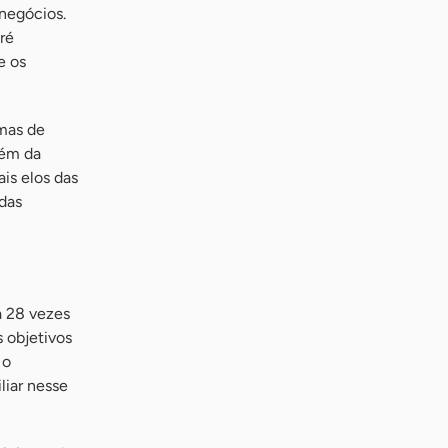
 negócios.
ré
e os
emas de
lém da
is elos das
 das
a 28 vezes
 objetivos
 o
liar nesse