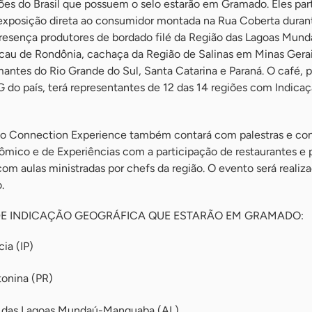
iões do Brasil que possuem o selo estarão em Gramado. Eles par
e exposição direta ao consumidor montada na Rua Coberta duran
resença produtores de bordado filé da Região das Lagoas Mund
au de Rondônia, cachaça da Região de Salinas em Minas Gerai
antes do Rio Grande do Sul, Santa Catarina e Paraná. O café, 
 do país, terá representantes de 12 das 14 regiões com Indica
, o Connection Experience também contará com palestras e co
nômico e de Experiências com a participação de restaurantes e 
m aulas ministradas por chefs da região. O evento será realiz
.
E INDICAÇÃO GEOGRÁFICA QUE ESTARÃO EM GRAMADO:
ia (IP)
tonina (PR)
o das Lagoas Mundaú-Manguaba (AL)