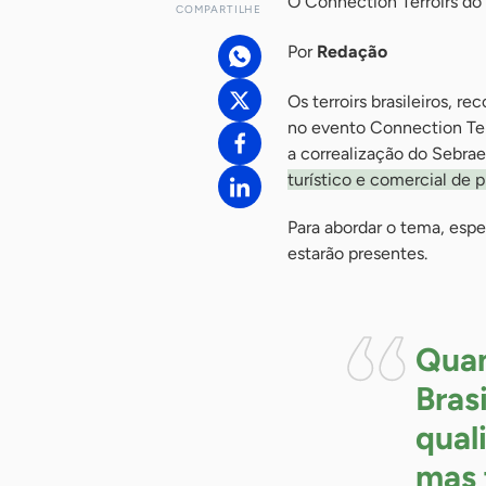
O Connection Terroirs do
COMPARTILHE
Por
Redação
Os terroirs brasileiros, r
no evento Connection Ter
a correalização do Sebrae
turístico e comercial de p
Para abordar o tema, espe
estarão presentes.
Quan
Bras
qual
mas 