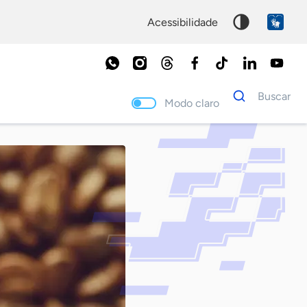
acessibilidade
Dados
Buscar
para
Modo claro
busca
Palavra
chave