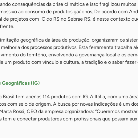
ndo consequências da crise climática e isso fragilizou muitos
o massivo ao consumo de produtos gaúchos. De acordo com And
al de projetos com IG do RS no Sebrae RS, é neste contexto qu
frente.
elimitação geográfica da área de produção, organizaram os sist
melhoria dos processos produtivos. Esta ferramenta trabalha a
lvimento do território, envolvendo a governança local e os dema
de um produto com vínculo a cultura, a tradição e o saber fazer
s Geográficas (IG)
o Brasil tem apenas 114 produtos com IG. A Itália, com uma áre
utos com selo de origem. A busca por novas indicações é um dos
Marta Rossi, CEO da empresa organizadora: “Queremos mostrar
s tem e conectar produtores com profissionais que possam auxi