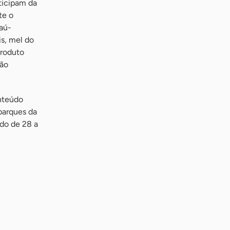
ticipam da
te o
aú-
s, mel do
produto
ção
nteúdo
parques da
ado de 28 a