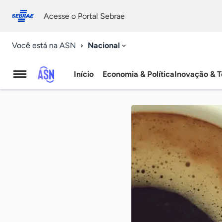
Fale
Acessibilidade
conosco
0
Acesse o Portal Sebrae
9
Nacional
Você está na ASN
Início
Economia & Política
Inovação & T
Agência
Sebrae
de
Notícias