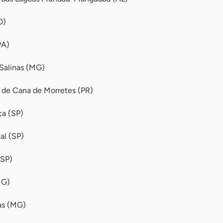
O)
PA)
Salinas (MG)
de Cana de Morretes (PR)
ça (SP)
al (SP)
(SP)
MG)
as (MG)