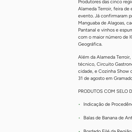
Produtores das cinco reg
Alameda Terroir, feira d
evento. Já confirmaram p
Manguaba de Alagoas, cac
Pantanal e vinhos e espum
com o maior número de IG
Geográfica.
Além da Alameda Terroir
técnico, Circuito Gastro
cidade, e Cozinha Show co
31 de agosto em Gramado
PRODUTOS COM SELO D
Indicação de Procedênc
Balas de Banana de An
Bordado Filé da Regiã