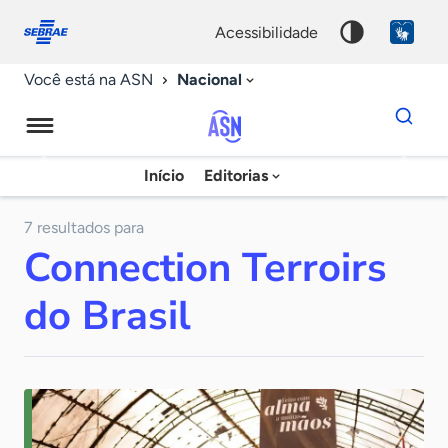
Fale
Acessibilidade
conosco
0
acessibilidade
9
Nacional
Você está na ASN
Dados
para
busca
Agência
Início
Editorias
Palavra
Sebrae
chave
de
7 resultados para
Connection Terroirs
Notícias
do Brasil