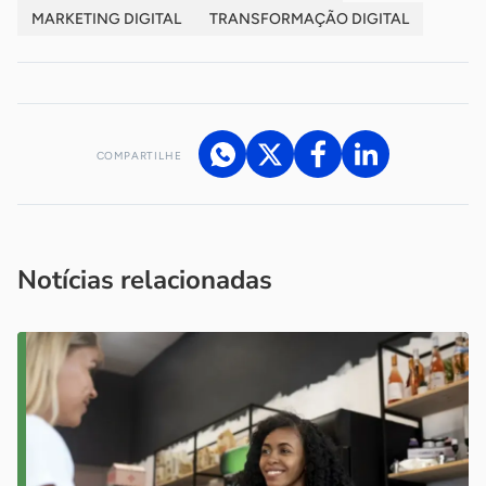
MARKETING DIGITAL
TRANSFORMAÇÃO DIGITAL
COMPARTILHE
Acesse nossos canais de atendimento
Ficou com alguma dúvida?
.
Se
você é um profissional da imprensa, entre em contato pelo
imprensa@sebrae.com.br
fale com a ASN em cada UF
ou
Notícias relacionadas