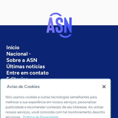
Início
Nacional
Sobre a ASN
Últimas notícias
Entre em contato
Editorias
Aviso de Cookies
Economia & Política
Inovação & Tecnologia
Nós usamos cookies e outras tecnologias semelhantes para
Cultura empreendedora
melhorar a sua experiência em nossos serviços, personalizar
publicidade e recomendar conteúdo de seu interesse. Ao utilizar
Dados
nossos serviços, você concorda com tal monitoramento descrito
Arquivo
em nossa
Política de Privacidade