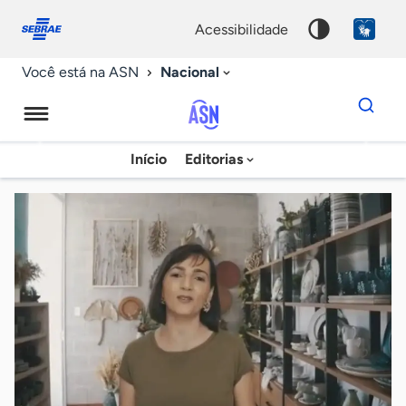
Fale
Acessibilidade
conosco
0
acessibilidade
9
Nacional
Você está na ASN
Dados
para
busca
Agência
Início
Editorias
Palavra
Sebrae
chave
de
Notícias